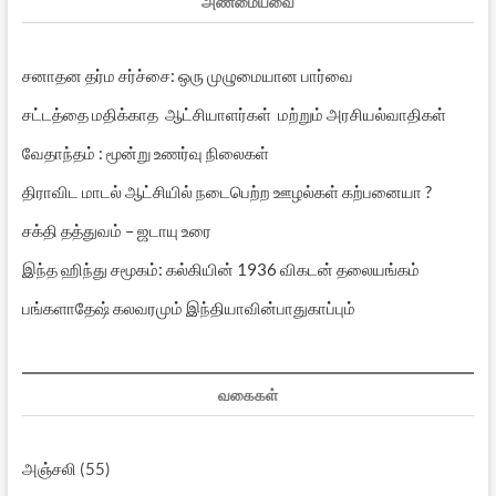
அண்மையவை
சனாதன தர்ம சர்ச்சை: ஒரு முழுமையான பார்வை
சட்டத்தை மதிக்காத ஆட்சியாளர்கள் மற்றும் அரசியல்வாதிகள்
வேதாந்தம் : மூன்று உணர்வு நிலைகள்
திராவிட மாடல் ஆட்சியில் நடைபெற்ற ஊழல்கள் கற்பனையா ?
சக்தி தத்துவம் – ஜடாயு உரை
இந்த ஹிந்து சமூகம்: கல்கியின் 1936 விகடன் தலையங்கம்
பங்களாதேஷ் கலவரமும் இந்தியாவின்பாதுகாப்பும்
வகைகள்
அஞ்சலி
(55)