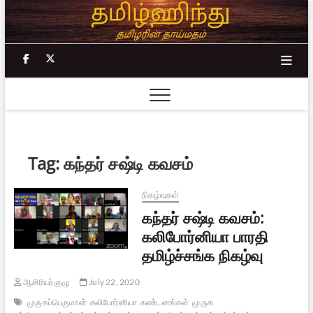
Skip
to
content
facebook
twitter
Tag:
கந்தர் சஷ்டி கவசம்
நிகழ்வுகள்
கந்தர் சஷ்டி கவசம்:
கலிபோர்னியா பாரதி
தமிழ்ச்சங்க நிகழ்வு
ஆசிரியர் குழு
July 22, 2020
முருகப்பெருமான்
கலிபோர்னியா
கண்டனங்கள்
முருக