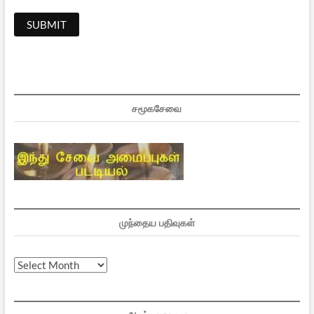
சமூகசேவை
முந்தைய பதிவுகள்
முந்தைய
பதிவுகள்