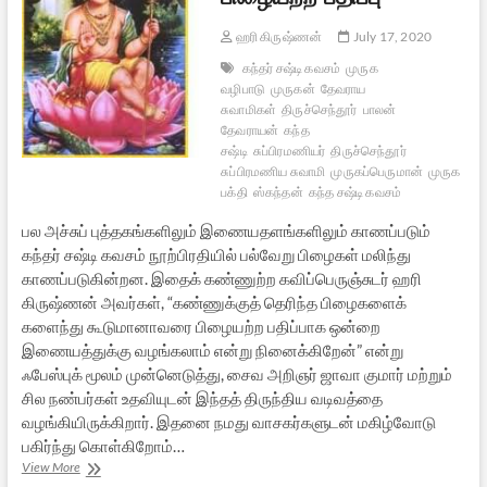
ஹரி கிருஷ்ணன்
July 17, 2020
கந்தர் சஷ்டி கவசம்
முருக
வழிபாடு
முருகன்
தேவராய
சுவாமிகள்
திருச்செந்தூர்
பாலன்
தேவராயன்
கந்த
சஷ்டி
சுப்பிரமணியர்
திருச்செந்தூர்
சுப்பிரமணிய சுவாமி
முருகப்பெருமான்
முருக
பக்தி
ஸ்கந்தன்
கந்த சஷ்டி கவசம்
பல அச்சுப் புத்தகங்களிலும் இணையதளங்களிலும் காணப்படும்
கந்தர் சஷ்டி கவசம் நூற்பிரதியில் பல்வேறு பிழைகள் மலிந்து
காணப்படுகின்றன. இதைக் கண்ணுற்ற கவிப்பெருஞ்சுடர் ஹரி
கிருஷ்ணன் அவர்கள், “கண்ணுக்குத் தெரிந்த பிழைகளைக்
களைந்து கூடுமானாவரை பிழையற்ற பதிப்பாக ஒன்றை
இணையத்துக்கு வழங்கலாம் என்று நினைக்கிறேன்” என்று
ஃபேஸ்புக் மூலம் முன்னெடுத்து, சைவ அறிஞர் ஜாவா குமார் மற்றும்
சில நண்பர்கள் உதவியுடன் இந்தத் திருந்திய வடிவத்தை
வழங்கியிருக்கிறார். இதனை நமது வாசகர்களுடன் மகிழ்வோடு
பகிர்ந்து கொள்கிறோம்…
கந்தர்
View More
சஷ்டி