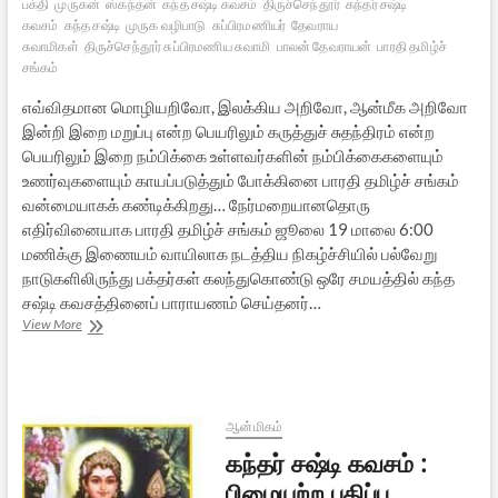
பக்தி
முருகன்
ஸ்கந்தன்
கந்த சஷ்டி கவசம்
திருச்செந்தூர்
கந்தர் சஷ்டி
கவசம்
கந்த சஷ்டி
முருக வழிபாடு
சுப்பிரமணியர்
தேவராய
சுவாமிகள்
திருச்செந்தூர் சுப்பிரமணிய சுவாமி
பாலன் தேவராயன்
பாரதி தமிழ்ச்
சங்கம்
எவ்விதமான மொழியறிவோ, இலக்கிய அறிவோ, ஆன்மீக அறிவோ
இன்றி இறை மறுப்பு என்ற பெயரிலும் கருத்துச் சுதந்திரம் என்ற
பெயரிலும் இறை நம்பிக்கை உள்ளவர்களின் நம்பிக்கைகளையும்
உணர்வுகளையும் காயப்படுத்தும் போக்கினை பாரதி தமிழ்ச் சங்கம்
வன்மையாகக் கண்டிக்கிறது… நேர்மறையானதொரு
எதிர்வினையாக பாரதி தமிழ்ச் சங்கம் ஜூலை 19 மாலை 6:00
மணிக்கு இணையம் வாயிலாக நடத்திய நிகழ்ச்சியில் பல்வேறு
நாடுகளிலிருந்து பக்தர்கள் கலந்துகொண்டு ஒரே சமயத்தில் கந்த
சஷ்டி கவசத்தினைப் பாராயணம் செய்தனர்…
கந்தர்
View More
சஷ்டி
கவசம்:
கலிபோர்னியா
பாரதி
தமிழ்ச்சங்க
ஆன்மிகம்
நிகழ்வு
கந்தர் சஷ்டி கவசம் :
பிழையற்ற பதிப்பு