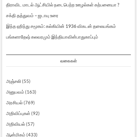
திராவிட மாடல் ஆட்சியில் நடைபெற்ற ஊழல்கள் கற்பனையா ?
சக்தி தத்துவம் – ஜடாயு உரை
இந்த ஹிந்து சமூகம்: கல்கியின் 1936 விகடன் தலையங்கம்
பங்களாதேஷ் கலவரமும் இந்தியாவின்பாதுகாப்பும்
வகைகள்
அஞ்சலி
(55)
அனுபவம்
(163)
அரசியல்
(769)
அறிவிப்புகள்
(92)
அறிவியல்
(57)
ஆன்மிகம்
(433)