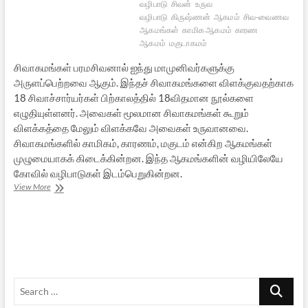
வழிபாடு
சிவன்
உருவ
வழிபாடு
கிருஷ்ணன்
ஆகமம்
சிவ-வைணவ
ஆகமங்கள்
காமிக ஆகமம்
காரண
ஆகமம்
மகுடாகமம்
சிவாகமங்கள் பரமசிவனால் ஐந்து மாமுனிவர்களுக்கு
அருளப்பெற்றவை ஆகும். இந்தச் சிவாகமங்களை விளக்குவதற்காக
18 சிவாச்சார்யர்கள் பிற்காலத்தில் 18விதமான நூல்களை
எழுதியுள்ளனர். அவைகள் மூலமான சிவாகமங்கள் கூறும்
விளக்கத்தை மேலும் விளக்கவே அவைகள் உருவானவை.
சிவாகமங்களில் காமிகம், காரணம், மகுடம் என்கிற ஆகமங்கள்
முழுமையாகக் கிடைக்கின்றன. இந்த ஆகமங்களின் வழியிலேயே
கோவில் வழிபாடுகள் இடம்பெறுகின்றன.
ஆகமங்கள் கூறும் ஆலய வழிபாடு
View More
–
ஒரு பார்வை
Search
…