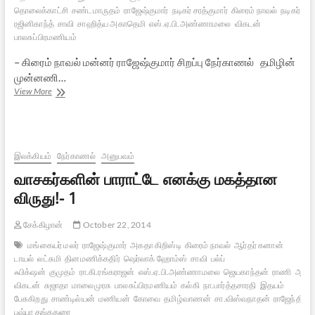
தொலைக்காட்சி
சண்டமாருதம்
ராஜேஷ்குமார்
நடிகர் சரத்குமார்
கிரைம் நாவல்
நடிகர்
ரஜினிகாந்த்
சாவி
சாஹித்ய அகாதெமி
எஸ்.ஏ.பி.அண்ணாமலை
விகடன்
பாலசுப்பிரமணியம்
– கிரைம் நாவல் மன்னர் ராஜேஷ்குமார் சிறப்பு நேர்காணல் தமிழின்
முன்னணி…
வாசகர்களின்
View More
பாராட்டே
எனக்கு
மகத்தான
விருது!-
2
இலக்கியம்
நேர்காணல்
அனுபவம்
வாசகர்களின் பாராட்டே எனக்கு மகத்தான
விருது!- 1
சேக்கிழான்
October 22, 2014
மங்கையர் மலர்
ராஜேஷ்குமார்
அகதா கிறிஸ்டி
கிரைம் நாவல்
ஆர்தர் கனான்
டாயல்
லட்சுமி
தினமணிக்கதிர்
ஷெர்லாக் ஹோம்ஸ்
சாவி
பல்ப்
ஃபிக்‌ஷன்
குமுதம்
ரா.கி.ரங்கராஜன்
எஸ்.ஏ.பி.அண்ணாமலை
ஜெயகாந்தன்
ராணி
ஆனந
விகடன்
சுஜாதா
மாலைமுரசு
பாலசுப்பிரமணியம்
கல்கி
நா.பார்த்தசாரதி
இதயம்
பேசுகிறது
சாண்டில்யன்
மணியன்
கோவை
தமிழ்வாணன்
சா.விஸ்வநாதன்
ராஜேந்திரன்
புஷ்பா தங்கதுரை