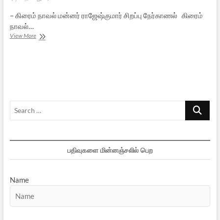
– கிரைம் நாவல் மன்னர் ராஜேஷ்குமார் சிறப்பு நேர்காணல் கிரைம்
நாவல்…
வாசகர்களின்
View More
பாராட்டே
எனக்கு
மகத்தான
விருது!-
1
Search
…
பதிவுகளை மின்னஞ்சலில் பெற
Name