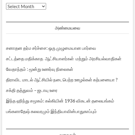
முந்தைய
பதிவுகள்
அண்மையவை
சனாதன தர்ம சர்ச்சை: ஒரு முழுமையான பார்வை
சட்டத்தை மதிக்காத ஆட்சியாளர்கள் மற்றும் அரசியல்வாதிகள்
வேதாந்தம் : மூன்று உணர்வு நிலைகள்
திராவிட மாடல் ஆட்சியில் நடைபெற்ற ஊழல்கள் கற்பனையா ?
சக்தி தத்துவம் – ஜடாயு உரை
இந்த ஹிந்து சமூகம்: கல்கியின் 1936 விகடன் தலையங்கம்
பங்களாதேஷ் கலவரமும் இந்தியாவின்பாதுகாப்பும்
வகைகள்