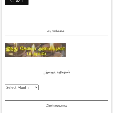
சமூகசேவை
முந்தைய பதிவுகள்
முந்தைய
பதிவுகள்
அண்மையவை