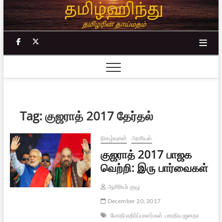
Skip
to
content
facebook
twitter
Tag:
குஜராத் 2017 தேர்தல்
நிகழ்வுகள்
அரசியல்
குஜராத் 2017 பாஜக
வெற்றி: இரு பார்வைகள்
ஆசிரியர் குழு
December 20, 2017
மோதி எதிர்ப்பாளர்கள்
பாரதிய ஜனதா