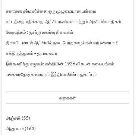
சனாதன தர்ம சர்ச்சை: ஒரு முழுமையான பார்வை
சட்டத்தை மதிக்காத ஆட்சியாளர்கள் மற்றும் அரசியல்வாதிகள்
வேதாந்தம் : மூன்று உணர்வு நிலைகள்
திராவிட மாடல் ஆட்சியில் நடைபெற்ற ஊழல்கள் கற்பனையா ?
சக்தி தத்துவம் – ஜடாயு உரை
இந்த ஹிந்து சமூகம்: கல்கியின் 1936 விகடன் தலையங்கம்
பங்களாதேஷ் கலவரமும் இந்தியாவின்பாதுகாப்பும்
வகைகள்
அஞ்சலி
(55)
அனுபவம்
(163)