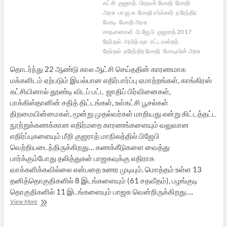
கட்சி
குஜராத்
பிரதமர் மோதி
மோதி
அரசு
பா.ஜ.க
மோதி சர்க்கார்
நரேந்திர
மோடி
மோதி அரசு
சாதனைகள்
பி.ஜே.பி
குஜராத் 2017
தேர்தல்
அமித் ஷா
சட்டமன்றத்
தேர்தல்
நரேந்திர மோதி
மோடியின் அரசு
தொடர்ந்து 22 ஆண்டு கால ஆட்சி செய்ததின் காரணமாக
மக்களிடம் ஏற்படும் இயல்பான எதிர்பார்ப்பு ஏமாற்றங்கள், காங்கிரஸ்
கட்சியினால் தூண்டி விடப் பட்ட ஜாதிப் பிர்வினைகள்,
பாக்கிஸ்தானின் சதித் திட்டங்கள், உள்கட்சி பூசல்கள்
திறமையின்மைகள், மூன்று முதல்வர்கள் மாறியது என்று கிட்டத்தட்ட
நூற்றுக்கணக்கான எதிர்மறை காரணங்களையும் வலுவான
எதிர்ப்புகளையும் மீறி குஜராத் மாநிலத்தில் பிஜேபி
வெற்றியடைந்திருக்கிறது… கணக்கீடுகளை வைத்து
பார்க்கும்போது தலித்துகள் பாஜகவுக்கு எதிராக
வாக்களிக்கவில்லை என்பதை உணர முடியும். மொத்தம் உள்ள 13
தனித்தொகுதிகளில் 8 இடங்களையும் (61 சதவீதம்), பழங்குடி
தொகுதிகளில் 11 இடங்களையும் பாஜக வென்றிருக்கிறது….
குஜராத்
View More
2017
பாஜக