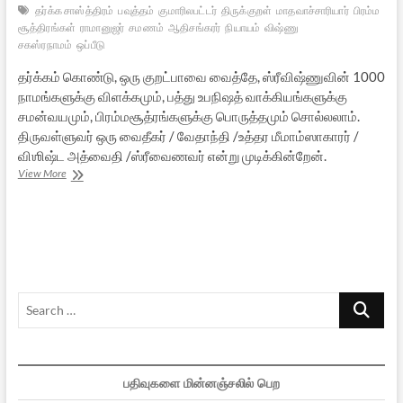
தர்க்க சாஸ்த்திரம்
பவுத்தம்
குமாரிலபட்டர்
திருக்குறள்
மாதவாச்சாரியார்
பிரம்ம
சூத்திரங்கள்
ராமானுஜர்
சமணம்
ஆதிசங்கரர்
நியாயம்
விஷ்ணு
சகஸ்ரநாமம்
ஒப்பீடு
தர்க்கம் கொண்டு, ஒரு குறட்பாவை வைத்தே, ஸ்ரீவிஷ்ணுவின் 1000
நாமங்களுக்கு விளக்கமும், பத்து உபநிஷத் வாக்கியங்களுக்கு
சமன்வயமும், பிரம்மசூத்ரங்களுக்கு பொருத்தமும் சொல்லலாம்.
திருவள்ளுவர் ஒரு வைதீகர் / வேதாந்தி /உத்தர மீமாம்ஸாகாரர் /
விஶிஷ்ட​ அத்வைதி /ஸ்ரீவைணவர் என்று முடிக்கின்றேன்.
ஸீதையின்
View More
மஹாசரித்ரமும்
அஷ்டாக்ஷரத்தின்
பொருளும்
—
5
Search
…
பதிவுகளை மின்னஞ்சலில் பெற