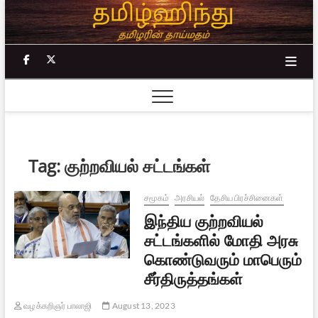
Skip
to
content
facebook
twitter
Tag:
குற்றவியல் சட்டங்கள்
சமூகம்
அரசியல்
தேசிய பிரச்சினைகள்
இந்திய குற்றவியல்
சட்டங்களில் மோதி அரசு
கொண்டுவரும் மாபெரும்
சீர்திருத்தங்கள்
வழக்கறிஞர் பாலாஜி
August 13, 2023