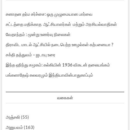
சனாதன தர்ம சர்ச்சை: ஒரு முழுமையான பார்வை
சட்டத்தை மதிக்காத ஆட்சியாளர்கள் மற்றும் அரசியல்வாதிகள்
வேதாந்தம் : மூன்று உணர்வு நிலைகள்
திராவிட மாடல் ஆட்சியில் நடைபெற்ற ஊழல்கள் கற்பனையா ?
சக்தி தத்துவம் – ஜடாயு உரை
இந்த ஹிந்து சமூகம்: கல்கியின் 1936 விகடன் தலையங்கம்
பங்களாதேஷ் கலவரமும் இந்தியாவின்பாதுகாப்பும்
வகைகள்
அஞ்சலி
(55)
அனுபவம்
(163)