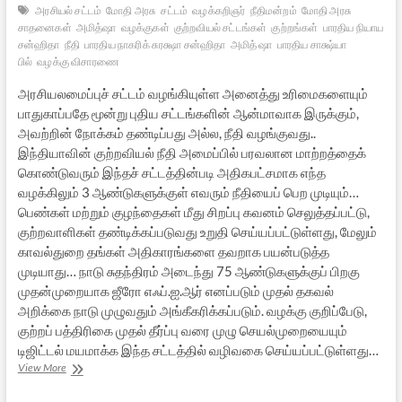
அரசியல் சட்டம்
மோதி அரசு
சட்டம்
வழக்கறிஞர்
நீதிமன்றம்
மோதி அரசு
சாதனைகள்
அமித்ஷா
வழக்குகள்
குற்றவியல் சட்டங்கள்
குற்றங்கள்
பாரதிய நியாய
சன்ஹிதா
நீதி
பாரதிய நாகரிக் சுரக்ஷா சன்ஹிதா
அமித் ஷா
பாரதிய சாக்ஷ்யா
பில்
வழக்கு விசாரணை
அரசியலமைப்புச் சட்டம் வழங்கியுள்ள அனைத்து உரிமைகளையும்
பாதுகாப்பதே மூன்று புதிய சட்டங்களின் ஆன்மாவாக இருக்கும்,
அவற்றின் நோக்கம் தண்டிப்பது அல்ல, நீதி வழங்குவது..
இந்தியாவின் குற்றவியல் நீதி அமைப்பில் பரவலான மாற்றத்தைக்
கொண்டுவரும் இந்தச் சட்டத்தின்படி அதிகபட்சமாக எந்த
வழக்கிலும் 3 ஆண்டுகளுக்குள் எவரும் நீதியைப் பெற முடியும்…
பெண்கள் மற்றும் குழந்தைகள் மீது சிறப்பு கவனம் செலுத்தப்பட்டு,
குற்றவாளிகள் தண்டிக்கப்படுவது உறுதி செய்யப்பட்டுள்ளது, மேலும்
காவல்துறை தங்கள் அதிகாரங்களை தவறாக பயன்படுத்த
முடியாது… நாடு சுதந்திரம் அடைந்து 75 ஆண்டுகளுக்குப் பிறகு
முதன்முறையாக ஜீரோ எஃப்.ஐ.ஆர் எனப்படும் முதல் தகவல்
அறிக்கை நாடு முழுவதும் அங்கீகரிக்கப்படும். வழக்கு குறிப்பேடு,
குற்றப் பத்திரிகை முதல் தீர்ப்பு வரை முழு செயல்முறையையும்
டிஜிட்டல் மயமாக்க இந்த சட்டத்தில் வழிவகை செய்யப்பட்டுள்ளது…
இந்திய
View More
குற்றவியல்
சட்டங்களில்