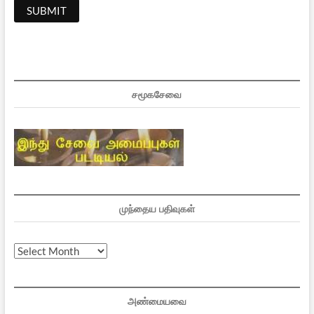
சமூகசேவை
முந்தைய பதிவுகள்
முந்தைய
பதிவுகள்
அண்மையவை