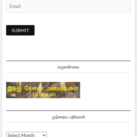
சமூகசேவை
முந்தைய பதிவுகள்
முந்தைய