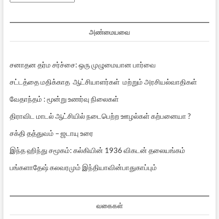
பதிவுகள்
அண்மையவை
சனாதன தர்ம சர்ச்சை: ஒரு முழுமையான பார்வை
சட்டத்தை மதிக்காத ஆட்சியாளர்கள் மற்றும் அரசியல்வாதிகள்
வேதாந்தம் : மூன்று உணர்வு நிலைகள்
திராவிட மாடல் ஆட்சியில் நடைபெற்ற ஊழல்கள் கற்பனையா ?
சக்தி தத்துவம் – ஜடாயு உரை
இந்த ஹிந்து சமூகம்: கல்கியின் 1936 விகடன் தலையங்கம்
பங்களாதேஷ் கலவரமும் இந்தியாவின்பாதுகாப்பும்
வகைகள்