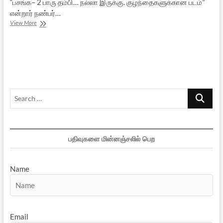
“பசங்க– 2 பாரு தம்பி… நல்லா இருக்கு. குழந்தைகளுக்கான படம்”
என்றார் நண்பர்…
பசங்க-2:
View More
பார்க்க
வேண்டிய
படம்
Search
…
பதிவுகளை மின்னஞ்சலில் பெற
Name
Email