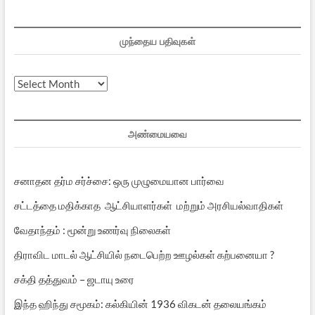
முந்தைய பதிவுகள்
முந்தைய
பதிவுகள்
அண்மையவை
சனாதன தர்ம சர்ச்சை: ஒரு முழுமையான பார்வை
சட்டத்தை மதிக்காத ஆட்சியாளர்கள் மற்றும் அரசியல்வாதிகள்
வேதாந்தம் : மூன்று உணர்வு நிலைகள்
திராவிட மாடல் ஆட்சியில் நடைபெற்ற ஊழல்கள் கற்பனையா ?
சக்தி தத்துவம் – ஜடாயு உரை
இந்த ஹிந்து சமூகம்: கல்கியின் 1936 விகடன் தலையங்கம்