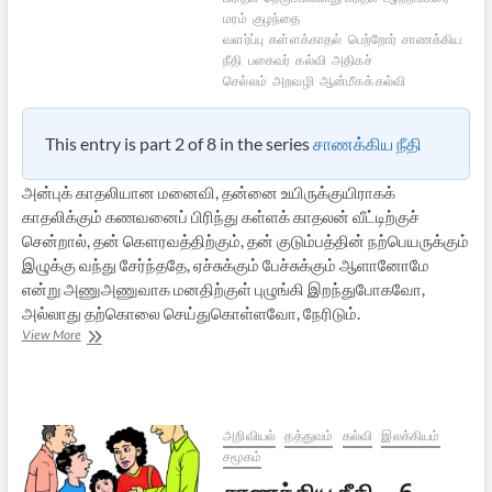
மரம்
குழந்தை
வளர்ப்பு
கள்ளக்காதல்
பெற்றோர்
சாணக்கிய
நீதி
பகைவர்
கல்வி
அதிகச்
செல்லம்
அறவழி
ஆன்மீகக் கல்வி
This entry is part 2 of 8 in the series
சாணக்கிய நீதி
அன்புக் காதலியான மனைவி, தன்னை உயிருக்குயிராகக்
காதலிக்கும் கணவனைப் பிரிந்து கள்ளக் காதலன் வீட்டிற்குச்
சென்றால், தன் கௌரவத்திற்கும், தன் குடும்பத்தின் நற்பெயருக்கும்
இழுக்கு வந்து சேர்ந்ததே, ஏச்சுக்கும் பேச்சுக்கும் ஆளானோமே
என்று அணுஅணுவாக மனதிற்குள் புழுங்கி இறந்துபோகவோ,
அல்லாது தற்கொலை செய்துகொள்ளவோ, நேரிடும்.
சாணக்கிய
View More
நீதி
–
7
அறிவியல்
தத்துவம்
கல்வி
இலக்கியம்
சமூகம்
சாணக்கிய நீதி – 6