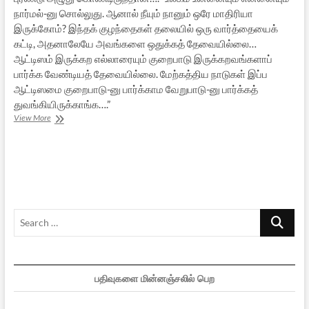
நார்மல்-னு சொல்லுது. ஆனால் நீயும் நானும் ஒரே மாதிரியா
இருக்கோம்? இந்தக் குழந்தைகள் தலையில் ஒரு வார்த்தையைக்
கட்டி, அதனாலேயே அவங்களை ஒதுக்கத் தேவையில்லை…
ஆட்டிஸம் இருக்கற எல்லாரையும் குறைபாடு இருக்கறவங்களாப்
பார்க்க வேண்டியத் தேவையில்லை. மேற்கத்திய நாடுகள் இப்ப
ஆட்டிஸமை குறைபாடு-னு பார்க்காம வேறுபாடு-னு பார்க்கத்
துவங்கியிருக்காங்க….”
ஆட்டிஸம்:
View More
தேவை
பரிதாபமல்ல,
முழுமனதுடன்
ஏற்பு
Search
…
பதிவுகளை மின்னஞ்சலில் பெற