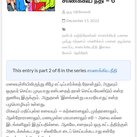
ஒரு அரிசோனன்
December 15, 2022
நண்பர்
வழித்தோன்றல்
சாணக்கியர்
யானை
முத்து
சந்தனம்
மாணிக்கம்
யானை
குழந்தை
வளர்ப்பு
சாணக்கிய நீதி
இளமை
வேகம்
ஆன்றோர்
This entry is part 2 of 8 in the series
சாணக்கிய நீதி
மலையுச்சியிலிருந்து கீழே எட்டிப்பார்க்கத் தோன்றும், அதுவும்
ஒருவர் செய்ய முடியாது என்பதைத் தான் செய்யவேண்டும் என்ற
துணிவு இருக்கும். அதுதான் ‘இளங்கன்று பயமறியாது,’ என்ற
பழமொழியும் உள்ளது.
மிகவும் மதிப்புள்ள எவையும் — கற்களானலும், முத்தானாலும்,
ஆன்றோரானாலும், மணமுள்ள மரமானாலும் சரி – அவை எல்லா
இடங்களிலும் இருப்பதில்லை. ஆகவே, எதையும் ஒரு கட்டத்திற்குள்
அடைக்கக்கூடாது – ஸ்டீரியோ டைப் செய்யக்கூடாது என்றே