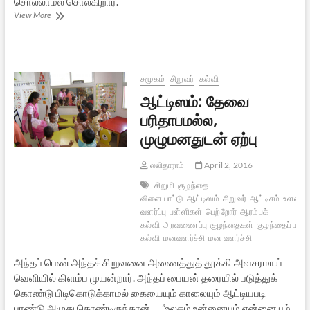
சொல்லாமல் சொல்கிறார்.
சாணக்கிய
View More
நீதி
–
6
சமூகம்
சிறுவர்
கல்வி
ஆட்டிஸம்: தேவை
பரிதாபமல்ல,
முழுமனதுடன் ஏற்பு
லலிதாராம்
April 2, 2016
சிறுமி
குழந்தை
விளையாட்டு
ஆட்டிஸம்
சிறுவர்
ஆட்டிசம்
உளவியல
வளர்ப்பு
பள்ளிகள்
பெற்றோர்
ஆரம்பக்
கல்வி
அரவணைப்பு
குழந்தைகள்
குழந்தைப் பாசம
கல்வி
மனவளர்ச்சி
மன வளர்ச்சி
அந்தப் பெண் அந்தச் சிறுவனை அணைத்துத் தூக்கி அவசரமாய்
வெளியில் கிளம்ப முயன்றார். அந்தப் பையன் தரையில் படுத்துக்
கொண்டு பிடிகொடுக்காமல் கையையும் காலையும் ஆட்டியபடி
புரண்டு அழுது கொண்டிருந்தான்…. ”உலகம் உன்னையும் என்னையும்