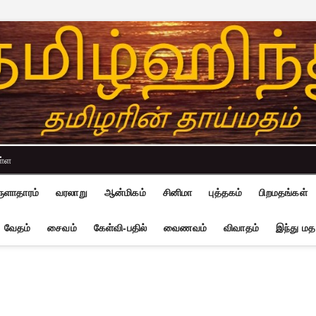
ள்ள
ுளாதாரம்
வரலாறு
ஆன்மிகம்
சினிமா
புத்தகம்
பிறமதங்கள்
வேதம்
சைவம்
கேள்வி-பதில்
வைணவம்
விவாதம்
இந்து மத