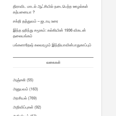
திராவிட மாடல் ஆட்சியில் நடைபெற்ற ஊழல்கள்
கற்பனையா ?
சக்தி தத்துவம் – ஜடாயு உரை
இந்த ஹிந்து சமூகம்: கல்கியின் 1936 விகடன்
தலையங்கம்
பங்களாதேஷ் கலவரமும் இந்தியாவின்பாதுகாப்பும்
வகைகள்
அஞ்சலி
(55)
அனுபவம்
(163)
அரசியல்
(769)
அறிவிப்புகள்
(92)
அறிவியல்
(57)