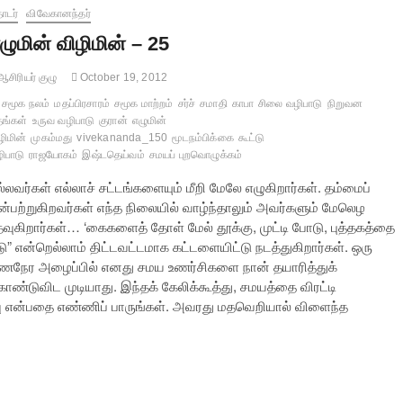
ொடர்
விவேகானந்தர்
ழுமின் விழிமின் – 25
சிரியர் குழு
October 19, 2012
சமூக நலம்
மதப்பிரசாரம்
சமூக மாற்றம்
சர்ச்
சமாதி
காபா
சிலை வழிபாடு
நிறுவன
ங்கள்
உருவ வழிபாடு
குரான்
எழுமின்
ழிமின்
முகம்மது
vivekananda_150
மூடநம்பிக்கை
கூட்டு
ிபாடு
ராஜயோகம்
இஷ்டதெய்வம்
சமயப் புறவொழுக்கம்
்லவர்கள் எல்லாச் சட்டங்களையும் மீறி மேலே எழுகிறார்கள். தம்மைப்
ின்பற்றுகிறவர்கள் எந்த நிலையில் வாழ்ந்தாலும் அவர்களும் மேலெழ
தவுகிறார்கள்… ‘கைகளைத் தோள் மேல் தூக்கு, முட்டி போடு, புத்தகத்தை
டு” என்றெல்லாம் திட்டவட்டமாக கட்டளையிட்டு நடத்துகிறார்கள். ஒரு
ணநேர அழைப்பில் எனது சமய உணர்சிகளை நான் தயாரித்துக்
ொண்டுவிட முடியாது. இந்தக் கேலிக்கூத்து, சமயத்தை விரட்டி
வு என்பதை எண்ணிப் பாருங்கள். அவரது மதவெறியால் விளைந்த