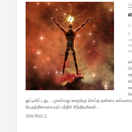
த
எ
ஆ
மத
வி
வழ
நல
ப
உ
எ
க
க
ஓட்டிவிட்டது… முகம்மது உலகுக்கு செய்த நன்மை எவ்வள
பெருந்தீமையையும் பற்றிச் சிந்தியுங்கள்…
எழுமின்
View More
விழிமின்
–
25