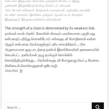
கண்டனம்
இந்து மதம்
வியாபாரம்
முற்றுகைப் போராட்டம்
இந்து
முன்னணி
இந்துவிரோதப் போக்கு
போராட்டம்
மன்மதன்
அம்பு
கே.எஸ்.ரவிக்குமார்
நிகழ்வுகள்
கமலஹாசன்
பகுத்தறிவு
உதயநிதி
ஸ்டாலின்
கலாசாரம்
இளங்கோ
தமிழகம்
ஆபாசப் பாடல்
போராடும்
இந்துத்துவம்
இந்துமத உணர்வைப் புண்படுத்தல்
The strength of a chain is determined by its weakest link.
நாங்கள் கமல் அண்ட் கோவின் மிகவும் பலவீனமான பகுதி எது
என்பதைப் புரிந்து கொண்டோம். எங்களுடன் மோதினால் என்ன
ஆகும் என்பதை அவர்களுக்குப் புரிய வைத்தோம்… மிக
அருமையான ஒரு பாடத்தை நண்பர் இளங்கோவின் தலைமையில்
செயல்பட்ட நண்பர்கள் குழு நமக்குச் சொல்லிக்
கொடுத்திருக்கிறது… அரக்கர்களுடன் மோதுவது வெட்டி வேலை,
கிளியைக் கொல்வதுதான் ஒரே வழி.
மன்மதன்
View More
அம்பு
படப்பாடல்
விவகாரம்
[செய்திஊடகங்கள்
சொல்லாத
சேதி]
Search