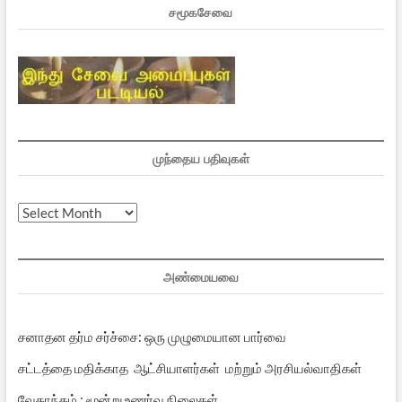
சமூகசேவை
முந்தைய பதிவுகள்
முந்தைய
பதிவுகள்
அண்மையவை
சனாதன தர்ம சர்ச்சை: ஒரு முழுமையான பார்வை
சட்டத்தை மதிக்காத ஆட்சியாளர்கள் மற்றும் அரசியல்வாதிகள்
வேதாந்தம் : மூன்று உணர்வு நிலைகள்