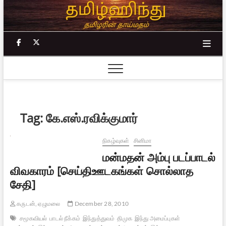
Skip
to
content
facebook
twitter
Tag:
கே.எஸ்.ரவிக்குமார்
நிகழ்வுகள்
சினிமா
மன்மதன் அம்பு படப்பாடல்
விவகாரம் [செய்திஊடகங்கள் சொல்லாத
சேதி]
கருடன், ஏழுமலை
December 28, 2010
சமூகவியல்
பாடல் நீக்கம்
இந்துத்துவம்
திமுக
இந்து அமைப்புகள்