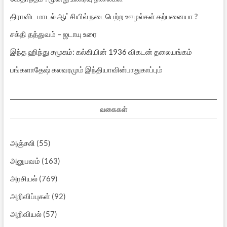
திராவிட மாடல் ஆட்சியில் நடைபெற்ற ஊழல்கள் கற்பனையா ?
சக்தி தத்துவம் – ஜடாயு உரை
இந்த ஹிந்து சமூகம்: கல்கியின் 1936 விகடன் தலையங்கம்
பங்களாதேஷ் கலவரமும் இந்தியாவின்பாதுகாப்பும்
வகைகள்
அஞ்சலி
(55)
அனுபவம்
(163)
அரசியல்
(769)
அறிவிப்புகள்
(92)
அறிவியல்
(57)