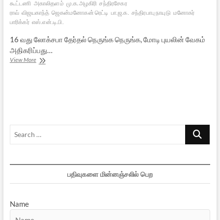
கூட்டணி
அகாலிதளம்
மு.க.அழகிரி
சந்திரசேகர
ராவ்
விஜயகாந்த்
ஜெகன்மனோகன் ரெட்டி
பா.ஜ.க.
சந்திரபாபு நாயுடு
மனோகர்
பாரிக்கர்
எஸ்.என்.டி.பி.
16 வது லோக்சபா தேர்தல் நெருங்க நெருங்க, மோடி புயலின் வேகம்
அதிகரிப்பது…
நாடு
View More
முழுவதிலும்
மோடி
புயல்
Search
…
பதிவுகளை மின்னஞ்சலில் பெற
Name