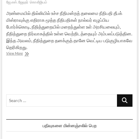
ஜே.எஸ்.ஜேஹர்
கொலீஜியம்
அண்மையில் தில்லியில் உச்ச நீதிமன்றத் தலைமை நீதிபதி தீபக்
மிஸ்ராவுக்கு எதிராக மூத்த நீதிபதிகள் நால்வர் எழுப்பிய
போர்க்கொடி, நீதித்துறையில் மறைந்துள்ள உள் அரசியலையும்,
நீதித்துறை நிர்வாகத்தில் உள்ள வெற்றிடத்தையும் அம்பலப்படுத்தின.
இந்த அவலம், நீதித்துறை தனக்குத் தானே வெட்டிய படுகுழியாகவே
தெரிகிறது.
தடுமாறும்
View More
துலாக்கோல்!
Search
…
பதிவுகளை மின்னஞ்சலில் பெற