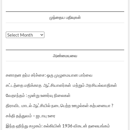
முந்தைய பதிவுகள்
முந்தைய
பதிவுகள்
அண்மையவை
சனாதன தர்ம சர்ச்சை: ஒரு முழுமையான பார்வை
சட்டத்தை மதிக்காத ஆட்சியாளர்கள் மற்றும் அரசியல்வாதிகள்
வேதாந்தம் : மூன்று உணர்வு நிலைகள்
திராவிட மாடல் ஆட்சியில் நடைபெற்ற ஊழல்கள் கற்பனையா ?
சக்தி தத்துவம் – ஜடாயு உரை
இந்த ஹிந்து சமூகம்: கல்கியின் 1936 விகடன் தலையங்கம்