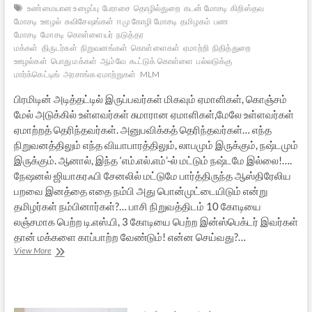
உண்மையான உழைப்பு
பேராசை
தொழில்துறை
கடன் மோசடி
கிறிஸ்தவ
மோசடி
ஊழல்
சுவிசேஷங்கள்
ஈமு கோழி மோசடி
தமிழகம்
பண
மோசடி
மோசடி
கொள்ளையர்
நடுத்தர
மக்கள்
திருடர்கள்
நிறுவனங்கள்
கொள்ளைகள்
ஏமாற்றி
நிதித்துறை
ஊழல்கள்
பொது மக்கள்
ஆம்வே
கூட்டுக் கொள்ளை
பல்லடுக்கு
மார்க்கெட்டிங்
அரசாங்க ஏமாற்றுகள்
MLM
பிரமிடின் அடித்தட்டில் இருப்பவர்கள் மிகவும் ஏமாளிகள், கொஞ்சம்
மேல் அடுக்கில் உள்ளவர்கள் சுமாரான ஏமாளிகள்,மேலே உள்ளவர்கள்
ஏமாற்றத் தெரிந்தவர்கள். அனுபவிக்கத் தெரிந்தவர்கள்… எந்த
நிறுவனத்திலும் எந்த வியாபாரத்திலும், லாபமும் இருக்கும், நஷ்டமும்
இருக்கும். ஆனால், இந்த ‘எம்.எல்.எம்’-ல் மட்டும் நஷ்டமே இல்லை!….
நேஷனல் ஜியாகரஃபி சேனலில் மட்டுமே பார்த்திருந்த ஆஸ்திரேலிய
பறவை இனத்தை எதை நம்பி அது பொன்முட்டையிடும் என்று
தமிழர்கள் நம்பினார்கள்?… பாசி நிறுவத்திடம் 10 கோடியை
லஞ்சமாக பெற்ற டி.எஸ்.பி, 3 கோடியை பெற்ற இன்ஸ்பெக்டர் இவர்கள்
தான் மக்களை காப்பாற்ற வேண்டும்! என்ன செய்வது?…
ஈமு
View More
கோழிகளும்,
சுவிசேஷ
ஆவிகளும்:
மோசடியின்