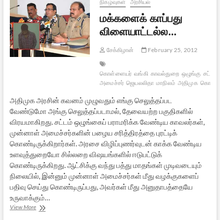
நூறு
நிகழ்வுகள்
அரசியல்
முகங்கள்
மக்களைக் காப்பது
விளையாட்டல்ல…
சேக்கிழான்
February 25, 2012
கொள்ளையர்
வங்கி
காவல்துறை
ஒழுங்கு
சட்டம்
அமைச்சர்
ஜெயலலிதா
மாநிலம்
அதிமுக
கொள்ள
அதிமுக அரசின் கவனம் முழுவதும் எங்கு செலுத்தப்பட
வேண்டுமோ அங்கு செலுத்தப்படாமல், தேவையற்ற பகுதிகளில்
விரயமாகிறது. சட்டம் ஒழுங்கைப் பராமரிக்க வேண்டிய காவலர்கள்,
முன்னாள் அமைச்சர்களின் பழைய சரித்திரத்தை புரட்டிக்
கொண்டிருக்கிறார்கள். அரசை விழிப்புணர்வுடன் காக்க வேண்டிய
உளவுத்துறையோ சில்லறை விஷயங்களில் ஈடுபட்டுக்
கொண்டிருக்கிறது. ஆட்சிக்கு வந்து பத்து மாதங்கள் முடிவடையும்
நிலையில், இன்னும் முன்னாள் அமைச்சர்கள் மீது வழக்குகளைப்
பதிவு செய்து கொண்டிருப்பது, அவர்கள் மீது அனுதாபத்தையே
உருவாக்கும்…
மக்களைக்
View More
காப்பது