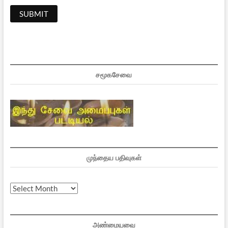
சமூகசேவை
முந்தைய பதிவுகள்
முந்தைய
பதிவுகள்
அண்மையவை