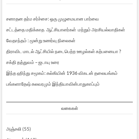
சனாதன தர்ம சர்ச்சை: ஒரு முழுமையான பார்வை
சட்டத்தை மதிக்காத ஆட்சியாளர்கள் மற்றும் அரசியல்வாதிகள்
வேதாந்தம் : மூன்று உணர்வு நிலைகள்
திராவிட மாடல் ஆட்சியில் நடைபெற்ற ஊழல்கள் கற்பனையா ?
சக்தி தத்துவம் – ஜடாயு உரை
இந்த ஹிந்து சமூகம்: கல்கியின் 1936 விகடன் தலையங்கம்
பங்களாதேஷ் கலவரமும் இந்தியாவின்பாதுகாப்பும்
வகைகள்
அஞ்சலி
(55)