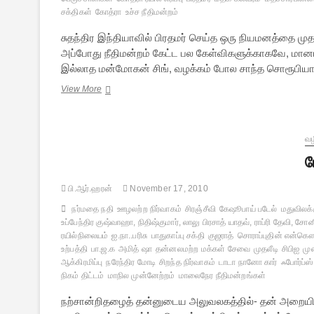
சக்திகள்
கோத்ரா
உச்ச நீதிமன்றம்
சுதந்திர இந்தியாவில் பிரதமர் செய்த ஒரு நியமனத்தை முதல்
அப்போது நீதிமன்றம் கேட்ட பல கேள்விகளுக்காகவே, மானம்
இல்லாத மன்மோகன் சிங், வழக்கம் போல சாந்த சொரூபியாகக
மூன்று
View More
கரிப்
பூச்சுக்களும்
ஒரு
சுண்ணப்
வழ
பூச்சும்
ம
பி.ஆர்.ஹரன்
November 17, 2010
நர்மதை நதி
ஊழலற்ற நிர்வாகம்
சிரஞ்சீவி
கேஷூபாய் படேல்
மதுவிலக்
உப்பேந்திர குஷ்வாஹா, நிதிஷ்குமார், லாலு பிரசாத் யாதவ், ராப்ரி தேவி, சோன
ரயில்நிலையம்
ஐ.நா..பரிசு
பாதுகாப்பு சக்தி
குஜராத்
சொராப்புதின் என்கௌ
உற்பத்தி
பா.ஜ.க
அமித் ஷா
தன்னலமற்ற மக்கள் சேவை
முதலீடி
சிபிஐ
மு
ஆக்கிரமிப்பு
நரேந்திர மோடி
சிறந்த நிர்வாகம்
டாடா நானோ கார்
ஃபோர்ப்ஸ்
நிகம் திட்டம்
மாநில முன்னேற்றம்
மாலைநேர நீதிமன்றங்கள்
நற்சான்றிதழைத் தன்னுடைய அலுவலகத்தில்- தன் அறையில