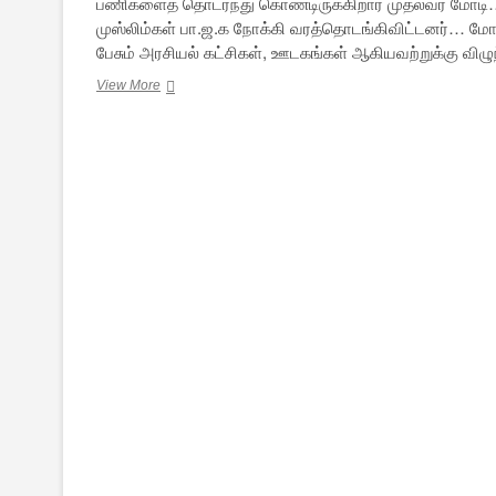
பணிகளைத் தொடர்ந்து கொண்டிருக்கிறார் முதல்வர் மோடி…
முஸ்லிம்கள் பா.ஜ.க நோக்கி வரத்தொடங்கிவிட்டனர்… மோட
பேசும் அரசியல் கட்சிகள், ஊடகங்கள் ஆகியவற்றுக்கு விழ
மோடி
View More
–
மகத்தான
மன்னன்!
முன்னேறும்
முதல்வன்!