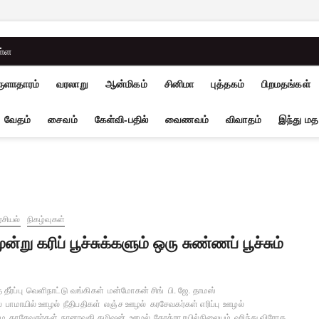
ள்ள
ுளாதாரம்
வரலாறு
ஆன்மிகம்
சினிமா
புத்தகம்
பிறமதங்கள்
வேதம்
சைவம்
கேள்வி-பதில்
வைணவம்
விவாதம்
இந்து மத
சியல்
நிகழ்வுகள்
ூன்று கரிப் பூச்சுக்களும் ஒரு சுண்ணப் பூச்சும்
தீர்ப்பு
வெளிநாட்டு வங்கிகள்
மன்மோகன் சிங்
பி. ஜே. தாமஸ்
்
பாமாயில் ஊழல்
நீதிபதிகள்
லஞ்ச ஊழல்
கரசேவகர்கள் எரிப்பு
ஊழல்
மை
கரசேவகர்கள்
நானாவதி கமிஷன்
ஊழல்
கோத்ரா ரயில்நிலையம்
ஹிந்து விரோத