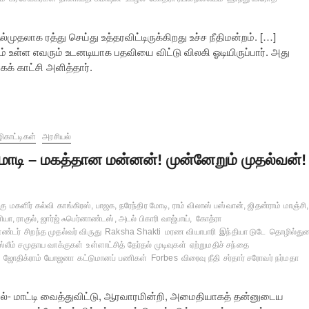
முதலாக ரத்து செய்து உத்தரவிட்டிருக்கிறது உச்ச நீதிமன்றம். […]
 உள்ள எவரும் உடனடியாக பதவியை விட்டு விலகி ஓடியிருப்பார். அது
் காட்சி அளித்தார்.
ிகாட்டிகள்
அரசியல்
ோடி – மகத்தான மன்னன்! முன்னேறும் முதல்வன்!
கு
மகளிர் கல்வி
காங்கிரஸ், பாஜக, நரேந்திர மோடி, ராம் விலாஸ் பஸ்வான், ஜிதன்ராம் மாஞ்சி,
ியா, ராகுல், ஜார்ஜ் ஃபெர்னாண்டஸ், அடல் பிகாரி வாஜ்பாய்,
கோத்ரா
ண்டர்
சிறந்த முதல்வர் விருது
Raksha Shakti
மரண வியாபாரி
இந்தியா டுடே
தொழில்து
ஸ்லீம் சமுதாய வாக்குகள்
உள்ளாட்சித் தேர்தல் முடிவுகள்
ஏற்றுமதிச் சந்தை
ஜோதிக்ராம் யோஜனா
கட்டுமானப் பணிகள்
Forbes
விரைவு நீதி
சர்தார் சரோவர் நர்மதா
்- மாட்டி வைத்துவிட்டு, ஆரவாரமின்றி, அமைதியாகத் தன்னுடைய