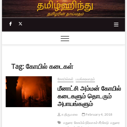
Skip
to
content
facebook
twitter
Tag:
கோயில் கடைகள்
கோயில்கள்
பயங்கரவாதம்
மீனாட்சி அம்மன் கோயில்
கடைகளும் தொடரும்
அபாயங்களும்
ச.திருமலை
February 4, 2018
மதுரை
கோயில் நிர்வாகச் சீர்கேடு
மதுரை