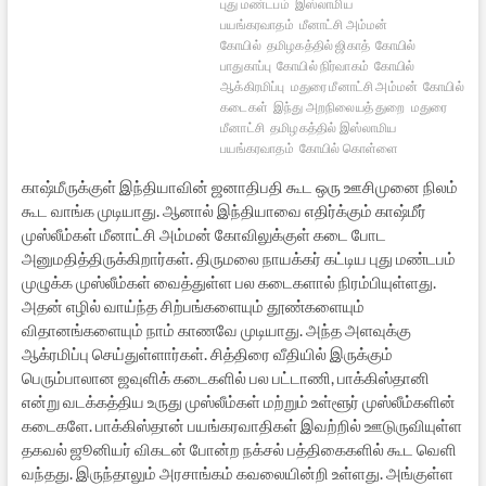
புது மண்டபம்
இஸ்லாமிய
பயங்கரவாதம்
மீனாட்சி அம்மன்
கோயில்
தமிழகத்தில் ஜிகாத்
கோயில்
பாதுகாப்பு
கோயில் நிர்வாகம்
கோயில்
ஆக்கிரமிப்பு
மதுரை மீனாட்சி அம்மன்
கோயில்
கடைகள்
இந்து அறநிலையத் துறை
மதுரை
மீனாட்சி
தமிழகத்தில் இஸ்லாமிய
பயங்கரவாதம்
கோயில் கொள்ளை
காஷ்மீருக்குள் இந்தியாவின் ஜனாதிபதி கூட ஒரு ஊசிமுனை நிலம்
கூட வாங்க முடியாது. ஆனால் இந்தியாவை எதிர்க்கும் காஷ்மீர்
முஸ்லீம்கள் மீனாட்சி அம்மன் கோவிலுக்குள் கடை போட
அனுமதித்திருக்கிறார்கள். திருமலை நாயக்கர் கட்டிய புது மண்டபம்
முழுக்க முஸ்லீம்கள் வைத்துள்ள பல கடைகளால் நிரம்பியுள்ளது.
அதன் எழில் வாய்ந்த சிற்பங்களையும் தூண்களையும்
விதானங்களையும் நாம் காணவே முடியாது. அந்த அளவுக்கு
ஆக்ரமிப்பு செய்துள்ளார்கள். சித்திரை வீதியில் இருக்கும்
பெரும்பாலான ஜவுளிக் கடைகளில் பல பட்டாணி, பாக்கிஸ்தானி
என்று வடக்கத்திய உருது முஸ்லீம்கள் மற்றும் உள்ளூர் முஸ்லீம்களின்
கடைகளே. பாக்கிஸ்தான் பயங்கரவாதிகள் இவற்றில் ஊடுருவியுள்ள
தகவல் ஜூனியர் விகடன் போன்ற நக்சல் பத்திகைகளில் கூட வெளி
வந்தது. இருந்தாலும் அரசாங்கம் கவலையின்றி உள்ளது. அங்குள்ள