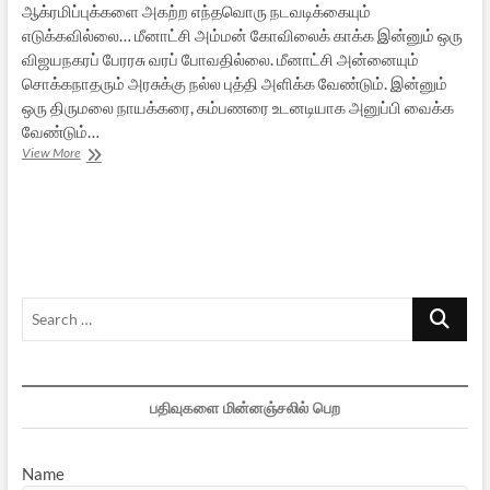
ஆக்ரமிப்புக்களை அகற்ற எந்தவொரு நடவடிக்கையும்
எடுக்கவில்லை… மீனாட்சி அம்மன் கோவிலைக் காக்க இன்னும் ஒரு
விஜயநகரப் பேரரசு வரப் போவதில்லை. மீனாட்சி அன்னையும்
சொக்கநாதரும் அரசுக்கு நல்ல புத்தி அளிக்க வேண்டும். இன்னும்
ஒரு திருமலை நாயக்கரை, கம்பணரை உடனடியாக அனுப்பி வைக்க
வேண்டும்…
மீனாட்சி
View More
அம்மன்
கோயில்
கடைகளும்
தொடரும்
அபாயங்களும்
Search
…
பதிவுகளை மின்னஞ்சலில் பெற
Name