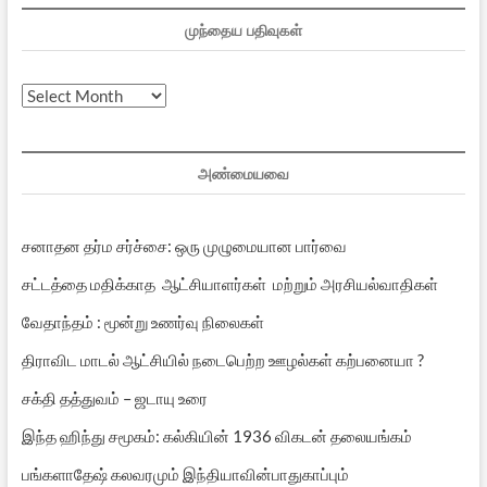
முந்தைய பதிவுகள்
முந்தைய
பதிவுகள்
அண்மையவை
சனாதன தர்ம சர்ச்சை: ஒரு முழுமையான பார்வை
சட்டத்தை மதிக்காத ஆட்சியாளர்கள் மற்றும் அரசியல்வாதிகள்
வேதாந்தம் : மூன்று உணர்வு நிலைகள்
திராவிட மாடல் ஆட்சியில் நடைபெற்ற ஊழல்கள் கற்பனையா ?
சக்தி தத்துவம் – ஜடாயு உரை
இந்த ஹிந்து சமூகம்: கல்கியின் 1936 விகடன் தலையங்கம்
பங்களாதேஷ் கலவரமும் இந்தியாவின்பாதுகாப்பும்