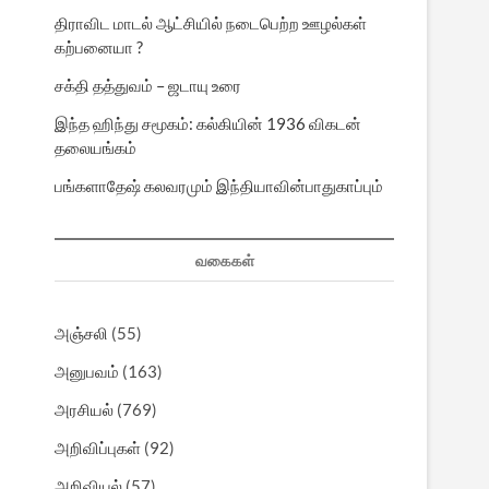
திராவிட மாடல் ஆட்சியில் நடைபெற்ற ஊழல்கள்
கற்பனையா ?
சக்தி தத்துவம் – ஜடாயு உரை
இந்த ஹிந்து சமூகம்: கல்கியின் 1936 விகடன்
தலையங்கம்
பங்களாதேஷ் கலவரமும் இந்தியாவின்பாதுகாப்பும்
வகைகள்
அஞ்சலி
(55)
அனுபவம்
(163)
அரசியல்
(769)
அறிவிப்புகள்
(92)
அறிவியல்
(57)