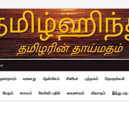
்ள
ுளாதாரம்
வரலாறு
ஆன்மிகம்
சினிமா
புத்தகம்
பிறமதங்கள்
வேதம்
சைவம்
கேள்வி-பதில்
வைணவம்
விவாதம்
இந்து மத