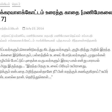
க்கியம்
தொடர்
க்கரவாளக்கோட்டம் உரைத்த காதை [மணிமேகல
 7]
சத்தியப்பிரியன்
July 23, 2016
சுடுகாட்டு வர்ணிப்பு
மணிமேகலை
சுதமதி
மணிமேகலா தெய்வம்
சம்பாபதி
ய்வம்
சக்கரவாளக் கோட்டம்
ஈமக்கிரியைகள்
புத்த சமயம்
சீத்தலைச்சாத்தனார்
ிப்பவர்களும்,கொண்டுவந்து கிடத்துபவர்களும், குழிபறித்து அதில் இறந்த
டல்களை இடுவோரும், பள்ளத்தில் உடலைப் போடுபவர்களும், முதுமக்கள்
ழியில் போட்டுப் புதைக்க வருபவர்களும் இரவு-பகல் என்று பாராமல்
 இருந்தது… “இறந்த பிறகு உடலைப் பிரியும் உயிரானது,
க்கும் என்பதை அறிந்தவள்தானே நீ? பின் எதற்குக் கலங்குகிறாய்? உயிர்
ொண்டவளல்ல நான். தெரிந்துகொள்…”