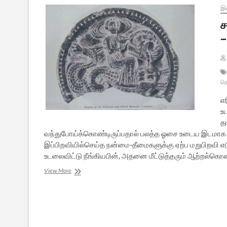
இல
ச
–
தெ
எர
உ
தா
வந்துபோய்க்கொண்டிருப்பதால் பலத்த ஓசை உடைய இடமாக அது
இப்பிறவியில்செய்த நன்மை-தீமைகளுக்கு ஏற்ப மறுபிறவி எடு
உடலைவிட்டு நீங்கியபின், அதனை மீட்டுத்தரும் ஆற்றல்க
சக்கரவாளக்கோட்டம்
View More
உரைத்த
காதை
[மணிமேகலை
–
7]