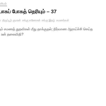
சியல்
ோகப் போகத் தெரியும் – 37
்
திருப்பூர் குமரன்
சங்கு கணேசன்
சங்கு இதழ்
சமணர்கள்
 சமணத் துறவிகள் மீது தாக்குதல்; நிர்வாண ஆராய்ச்சி செய்த
ா உன் தலைவிதி?