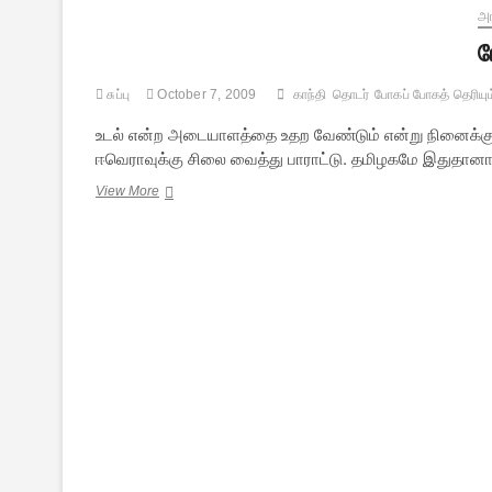
அர
ப
சுப்பு
October 7, 2009
காந்தி
தொடர்
போகப் போகத் தெரியும
உடல் என்ற அடையாளத்தை உதற வேண்டும் என்று நினைக்கும்
ஈவெராவுக்கு சிலை வைத்து பாராட்டு. தமிழகமே இதுதான
போகப்
View More
போகத்
தெரியும்
–
37