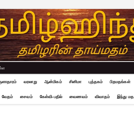
ள்ள
ுளாதாரம்
வரலாறு
ஆன்மிகம்
சினிமா
புத்தகம்
பிறமதங்கள்
வேதம்
சைவம்
கேள்வி-பதில்
வைணவம்
விவாதம்
இந்து மத