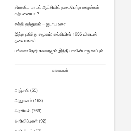
திராவிட மாடல் ஆட்சியில் நடைபெற்ற ஊழல்கள்
கற்பனையா ?
சக்தி தத்துவம் – ஜடாயு உரை
இந்த ஹிந்து சமூகம்: கல்கியின் 1936 விகடன்
தலையங்கம்
பங்களாதேஷ் கலவரமும் இந்தியாவின்பாதுகாப்பும்
வகைகள்
அஞ்சலி
(55)
அனுபவம்
(163)
அரசியல்
(769)
அறிவிப்புகள்
(92)
அறிவியல்
(57)