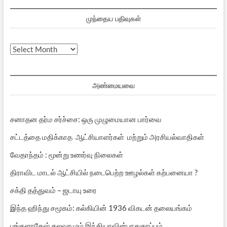
முந்தைய பதிவுகள்
முந்தைய
பதிவுகள்
அண்மையவை
சனாதன தர்ம சர்ச்சை: ஒரு முழுமையான பார்வை
சட்டத்தை மதிக்காத ஆட்சியாளர்கள் மற்றும் அரசியல்வாதிகள்
வேதாந்தம் : மூன்று உணர்வு நிலைகள்
திராவிட மாடல் ஆட்சியில் நடைபெற்ற ஊழல்கள் கற்பனையா ?
சக்தி தத்துவம் – ஜடாயு உரை
இந்த ஹிந்து சமூகம்: கல்கியின் 1936 விகடன் தலையங்கம்
பங்களாதேஷ் கலவரமும் இந்தியாவின்பாதுகாப்பும்