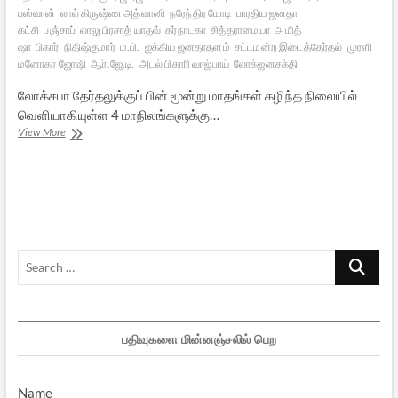
பஸ்வான்
லால் கிருஷ்ண அத்வானி
நரேந்திர மோடி
பாரதிய ஜனதா
கட்சி
பஞ்சாப்
லாலுபிரசாத் யாதவ்
கர்நாடகா
சித்தராமையா
அமித்
ஷா
பிகார்
நிதிஷ்குமார்
ம.பி.
ஐக்கிய ஜனதாதளம்
சட்டமன்ற இடைத்தேர்தல்
முரளி
மனோகர் ஜோஷி
ஆர்.ஜே.டி.
அடல் பிகாரி வாஜ்பாய்
லோக்ஜனசக்தி
லோக்சபா தேர்தலுக்குப் பின் மூன்று மாதங்கள் கழிந்த நிலையில்
வெளியாகியுள்ள 4 மாநிலங்களுக்கு…
இடைத்தேர்தல்
View More
முடிவுகள்
பாஜகவுக்கு
தோல்வியா?
Search
…
பதிவுகளை மின்னஞ்சலில் பெற
Name