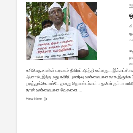
சம
ஒ
ம
ம
த
க
சசிபெருமாளின் மரணம் தீவிரப்படுத்தி உள்ளது… இக்கட்சிக
ஆனால், இந்த மது எதிர்ப்புணர்வு உண்மையானதாக இருக்க வே
நடித்துக்கொண்டே தனது தொண்டர்கள் மதுவில் கும்மாளமி
தான் உண்மையான வேதனை….
ஒரு
View More
மரணமும்,
மதுவுக்கு
எதிரான
எழுச்சியும்…