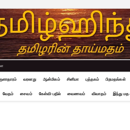
்ள
ுளாதாரம்
வரலாறு
ஆன்மிகம்
சினிமா
புத்தகம்
பிறமதங்கள்
வேதம்
சைவம்
கேள்வி-பதில்
வைணவம்
விவாதம்
இந்து மத