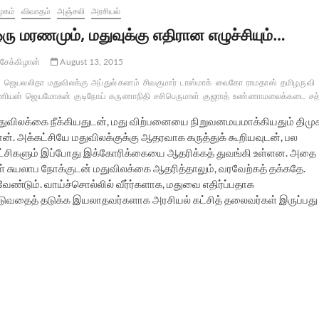
ூகம்
விவாதம்
அஞ்சலி
அரசியல்
ரு மரணமும், மதுவுக்கு எதிரான எழுச்சியும்…
சேக்கிழான்
August 13, 2015
ஜெயலலிதா
மதுவிலக்கு
அப்துல் கலாம்
சிவகுமார்
டாஸ்மாக்
வைகோ
ராமதாஸ்
தமிழருவி
ணியன்
ஜெயமோகன்
குடிநோய்
கருணாநிதி
சசிபெருமாள்
குஜராத்
உண்ணாமலைக்கடை
சத
துவிலக்கை நீக்கியதுடன், மது விற்பனையை நிறுவனமயமாக்கியதும் திமு
ான். அக்கட்சியே மதுவிலக்குக்கு ஆதரவாக கருத்துக் கூறியவுடன், பல
ட்சிகளும் இப்போது இக்கோரிக்கையை ஆதரிக்கத் துவங்கி உள்ளன. அதை
ள் சுயலாப நோக்குடன் மதுவிலக்கை ஆதரித்தாலும், வரவேற்கத் தக்கதே.
ண்டும். வாய்ச்சொல்லில் வீர்ர்களாக, மதுவை எதிர்ப்பதாக
டுவதைத் தடுக்க இயலாதவர்களாக அரசியல் கட்சித் தலைவர்கள் இருப்பது