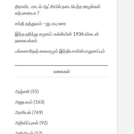
திராவிட மாடல் ஆட்சியில் நடைபெற்ற ஊழல்கள்
கற்பனையா ?
சக்தி தத்துவம் – ஜடாயு உரை
இந்த ஹிந்து சமூகம்: கல்கியின் 1936 விகடன்
தலையங்கம்
பங்களாதேஷ் கலவரமும் இந்தியாவின்பாதுகாப்பும்
வகைகள்
அஞ்சலி
(55)
அனுபவம்
(163)
அரசியல்
(769)
அறிவிப்புகள்
(92)
அறிவியல்
(57)