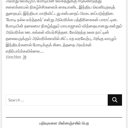
அவரது வேகமும், மோடியின் வேகத்துக்கு ஈடுகொடுத்து
சளைக்காமல் நிகழ்ச்சிகளைக் கையாண்ட இந்திய வெளியுறவுத்
துறையும், இந்தியா மாறிவிட்டது என்பதைப் பிரகடனப்படுத்தின.
’மோடி நல்ல வர்த்தகர்’ என்று அமெரிக்க பத்திரிகைகள் பாராட்டின.
மோடியின் தலைமை நிகழ்த்தும் மாயாஜாலம் விந்தையானது என்றும்
அமெரிக்க ஊடகங்கள் விமர்சித்தன. வேறெந்த உலக நாட்டின்
தலைவருக்கும் அமெரிக்காவில் கிட்டாத வரவேற்பு, அங்கு வாழும்
இந்தியர்களால் மோடிக்குக் கிடைத்ததை அவர்கள்
எதிர்பார்க்கவில்லை….
மோடியின்
View More
அமெரிக்கப்
பயணம்-2.0
:
ஒரு
தொகுப்பு
Search
…
பதிவுகளை மின்னஞ்சலில் பெற