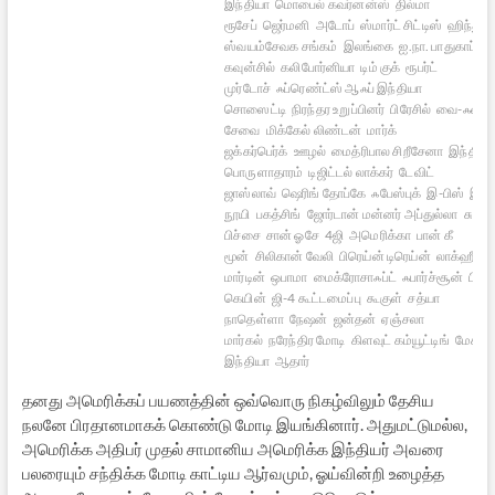
இந்தியா
மொபைல் கவர்னன்ஸ்
தில்மா
ரூசேப்
ஜெர்மனி
அடோப்
ஸ்மார்ட் சிட்டிஸ்
ஹிந்து
ஸ்வயம்சேவக சங்கம்
இலங்கை
ஐ.நா. பாதுகாப்பு
கவுன்சில்
கலிபோர்னியா
டிம் குக்
ரூபர்ட்
முர்டோச்
ஃப்ரெண்ட்ஸ் ஆஃப் இந்தியா
சொஸைட்டி
நிரந்தர உறுப்பினர்
பிரேசில்
வை-ஃபை
சேவை
மிக்கேல் லிண்டன்
மார்க்
ஜக்கர்பெர்க்
ஊழல்
மைத்ரிபால சிறீசேனா
இந்தியப
பொருளாதாரம்
டிஜிட்டல் லாக்கர்
டேவிட்
ஜாஸ்லாவ்
ஷெரிங் தோப்கே
ஃபேஸ்புக்
இ-பிஸ்
இந்த
நூயி
பகத்சிங்
ஜோர்டான் மன்னர் அப்துல்லா
சுந்தர
பிச்சை
சான் ஓசே
4ஜி
அமெரிக்கா
பான் கீ
மூன்
சிலிகான் வேலி
பிரெய்ன் டிரெய்ன்
லாக்ஹீட்
மார்டின்
ஒபாமா
மைக்ரோசாஃப்ட்
ஃபார்ச்சூன்
பிரெ
கெயின்
ஜி-4 கூட்டமைப்பு
கூகுள்
சத்யா
நாதெள்ளா
நேஷன்
ஜன்தன்
ஏஞ்சலா
மார்கல்
நரேந்திர மோடி
கிளவுட் கம்யூட்டிங்
மேக் இ
இந்தியா
ஆதார்
தனது அமெரிக்கப் பயணத்தின் ஒவ்வொரு நிகழ்விலும் தேசிய
நலனே பிரதானமாகக் கொண்டு மோடி இயங்கினார். அதுமட்டுமல்ல,
அமெரிக்க அதிபர் முதல் சாமானிய அமெரிக்க இந்தியர் அவரை
பலரையும் சந்திக்க மோடி காட்டிய ஆர்வமும், ஓய்வின்றி உழைத்த