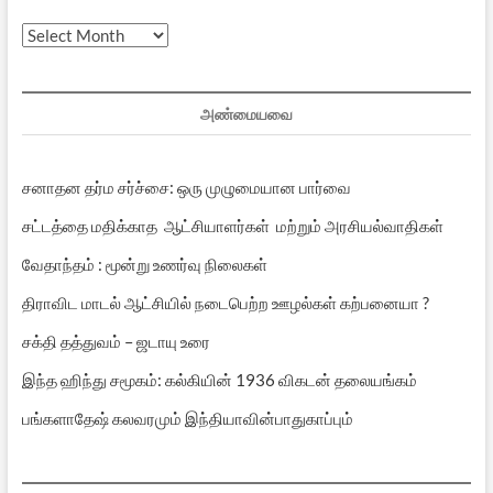
முந்தைய
பதிவுகள்
அண்மையவை
சனாதன தர்ம சர்ச்சை: ஒரு முழுமையான பார்வை
சட்டத்தை மதிக்காத ஆட்சியாளர்கள் மற்றும் அரசியல்வாதிகள்
வேதாந்தம் : மூன்று உணர்வு நிலைகள்
திராவிட மாடல் ஆட்சியில் நடைபெற்ற ஊழல்கள் கற்பனையா ?
சக்தி தத்துவம் – ஜடாயு உரை
இந்த ஹிந்து சமூகம்: கல்கியின் 1936 விகடன் தலையங்கம்
பங்களாதேஷ் கலவரமும் இந்தியாவின்பாதுகாப்பும்