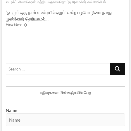
டைரக்ட்
சிவசங்கரன்
மத்திய தொலைதொடர்பு அமைச்சர்
கல் கேபிள்ஸ்
‘ஓடமும் ஒரு நாள் வண்டியில் ஏறும்’ என்ற பழமொழியை நமது
முன்னோர் தெரியாமல்…
தன்வினை
View More
தன்னைச்
சுடும்
Search
…
பதிவுகளை மின்னஞ்சலில் பெற
Name