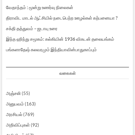
வேதாந்தம் : மூன்று உணர்வு நிலைகள்
திராவிட மாடல் ஆட்சியில் நடைபெற்ற ஊழல்கள் கற்பனையா ?
சக்தி தத்துவம் – ஜடாயு உரை
இந்த ஹிந்து சமூகம்: கல்கியின் 1936 விகடன் தலையங்கம்
பங்களாதேஷ் கலவரமும் இந்தியாவின்பாதுகாப்பும்
வகைகள்
அஞ்சலி
(55)
அனுபவம்
(163)
அரசியல்
(769)
அறிவிப்புகள்
(92)