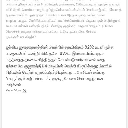
பஸ்வான், ஜிதன்ராம் மாஞ்சி, உப்பேந்திர குஷ்வாஹா, நிதிஷ்குமார், லாலு பிரசாத் யாதவ்,
ராப்ரி தேவி, சோனியா, ராகுல், ஜார்ஜ் ஃபெர்னாண்டஸ், அடல் பிகாரி வாஜ்பாய்,
நிர்வாகத்
திறமை
ராஷ்ட்ரிய ஜனதாதளம்
எளிமையான அணுகுமுறை
உண்மையான
உழைப்பு
பா.ஜ.க
வெற்றிக் காரணிகள்
வளர்ச்சிப் பணிகள்
விஜயபாரதம்
சுஷில்குமார்
மோடி
பெண்கள் வாக்குப்பதிவுப் பங்கேற்பு
முதல்வர்
மகத சாம்ராஜ்யம்
ரயில்வே
அமைச்சர்
ஊழலற்ற நிர்வாகம்
பாட்னா
நிதிஷ் குமார்
பீகார் தேர்தல்
முடிவுகள்
பாடலிபுத்ரம்
ஐக்கிய ஜனதாதளத்தின் வெற்றிச் சதவிகிதம் 82%; உடனிருந்த
பா.ஜ.க.வின் வெற்றி விகிதமோ 89%… இஸ்லாமியர்களும்
மதத்தைத் தாண்டி சிந்தித்துச் செயல்படுவார்கள் என்பதை
ஏற்கனவே குஜராத்தில் மோடியின் வெற்றி நிரூபித்தது; பீகாரில்
நிதிஷின் வெற்றி உறுதிப்படுத்தியுள்ளது… அரசியல் என்பது
பிழைக்கும் வழியல்ல; மக்களுக்கு சேவை செய்வதற்கான
மார்க்கம்…
நல்லாட்சி
View More
நல்கிய
நாயகருக்கு
பீகார்
வழங்கிய
பரிசு!