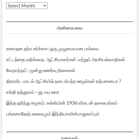
முந்தைய
பதிவுகள்
அண்மையவை
சனாதன தர்ம சர்ச்சை: ஒரு முழுமையான பார்வை
சட்டத்தை மதிக்காத ஆட்சியாளர்கள் மற்றும் அரசியல்வாதிகள்
வேதாந்தம் : மூன்று உணர்வு நிலைகள்
திராவிட மாடல் ஆட்சியில் நடைபெற்ற ஊழல்கள் கற்பனையா ?
சக்தி தத்துவம் – ஜடாயு உரை
இந்த ஹிந்து சமூகம்: கல்கியின் 1936 விகடன் தலையங்கம்
பங்களாதேஷ் கலவரமும் இந்தியாவின்பாதுகாப்பும்
வகைகள்