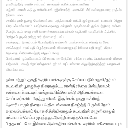
ராகவேந்திரர்
சாதிச் சார்புகள்
த்வைதம்
ஸ்ரீ க்ருஷ்ண சாரித்ர
மஞ்சரி
மகான்
கடுகு
சன்னியாசி
ரஜினிகாந்த்
புவனகிரி
ஸ்ரீ மன்மஹாபாரத தாத்பர்ய
நிர்ணய பாவ
ஸாங்க்ரஹம்
பூஜை
வெங்கண்ணா
மந்த்ராலயம்
எஸ்.பி.முத்துராமன்
உரைகள்
அணுமத்
விஜய வ்யாக்யானம்
வாழ்க்கை வரலாறு
சுல்தான் மசூன் கான்
துங்கபத்திரை
கன்னட
மொழிப் படம்
மாஞ்சாலி
ப்ராதஸ் ஸாங்கல்ப கத்யம்
வழிபாடு
வாதீந்திரர்
ஆந்திரப்
பிரதேசம்
நடிகர் ராஜ்குமார்
ஜீவசமாதி
பாட்ட
சங்க்ரஹம்
திரைப்படம்
யோகீந்திரர்
மன்சாலி
மாஞ்சாலம்மா
சித்தர்
ப்ரமேய
ஸங்க்ரஹம்
சரஸ்வதி
பிருந்தாவனம்
வியாசராஜ யதி (வியாச யதி ராஜர்)
கிராம
தேவதை
ஸ்ரீ ராகவேந்திர விஜயம்
வேத
பிரஸ்தனம்
கும்பகோணம்
பிச்சாலய
ஸுரேந்திரர்
தர்க்க தாண்ட வ்யாக்யானம்
வீணை
வித்வான்
பகவத் கீதாப்ரஸ்தானம்
தர்மம்
அப்பண்ணா
விஜயீந்த்ர தீர்த்தர்
வாதாவளீ
வியாக்யானம்
நல்ல மற்றும் தகுதிக்குரிய மக்களுக்கு செய்யப்படும் உதவி/தர்மம்
கடவுளின் பூஜைக்கு நிகராகும்….. சாஸ்திரத்தை பின்பற்றாமல்
தங்களைக் கடவுள் என்று கூறிக்கொண்டு அதிசயங்களை
செய்பவர்களிடமிருந்து விலகி இருங்கள். நானும் ஸ்ரீமத்
ஆசாரியாரும் நிறைய அதிசயங்களை நிகழ்த்தியிருக்கிறோம்.
அவையெல்லாம் யோக சித்தியினாலும் கடவுளின் அருளினாலும்
எங்களால் செய்ய முடிந்தது. அவற்றில் எந்த பொய்யோ
பித்தலாட்டமோ இல்லை. அவ்வதிசயங்கள் கடவுளின் மகிமையையும்