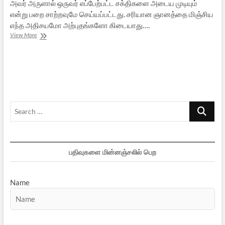
அவர் அருளால் ஒருவர் எப்பேற்பட்ட சக்திகளை அடைய முடியும்
என்று பறை சாற்றவுமே செய்யப்பட்டது. சரியான ஞானத்தை மிஞ்சிய
எந்த அதிசயமோ அற்புதங்களோ கிடையாது….
ஸ்ரீ
View More
ராகவேந்திரர்
என்னும்
சன்னியாசி
Search
…
பதிவுகளை மின்னஞ்சலில் பெற
Name