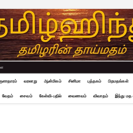
்ள
ுளாதாரம்
வரலாறு
ஆன்மிகம்
சினிமா
புத்தகம்
பிறமதங்கள்
வேதம்
சைவம்
கேள்வி-பதில்
வைணவம்
விவாதம்
இந்து மத