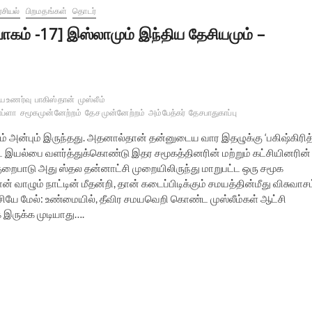
சியல்
பிறமதங்கள்
தொடர்
பாகம் -17] இஸ்லாமும் இந்திய தேசியமும் –
ய உணர்வு
பாகிஸ்தான்
முஸ்லீம்
ாப்ளா
சமூகமுன்னேற்றம்
தேச முன்னேற்றம்
அம்பேத்கர்
தேசபாதுகாப்பு
ும் அன்பும் இருந்தது. அதனால்தான் தன்னுடைய வார இதழுக்கு ‘பகிஷ்கிரித
்ட இயல்பை வளர்த்துக்கொண்டு இதர சமூகத்தினரின் மற்றும் கட்சியினரின்
றைபாடு அது ஸ்தல தன்னாட்சி முறையிலிருந்து மாறுபட்ட ஒரு சமூக
 வாழும் நாட்டின் மீதன்றி, தான் கடைப்பிடிக்கும் சமயத்தின்மீது விசுவாசம
ட்சியே மேல்: உண்மையில், தீவிர சமயவெறி கொண்ட முஸ்லீம்கள் ஆட்சி
ாக இருக்க முடியாது….