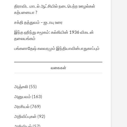
திராவிட மாடல் ஆட்சியில் நடைபெற்ற ஊழல்கள்
கற்பனையா ?
சக்தி தத்துவம் – ஜடாயு உரை
இந்த ஹிந்து சமூகம்: கல்கியின் 1936 விகடன்
தலையங்கம்
பங்களாதேஷ் கலவரமும் இந்தியாவின்பாதுகாப்பும்
வகைகள்
அஞ்சலி
(55)
அனுபவம்
(163)
அரசியல்
(769)
அறிவிப்புகள்
(92)
அறிவியல்
(57)