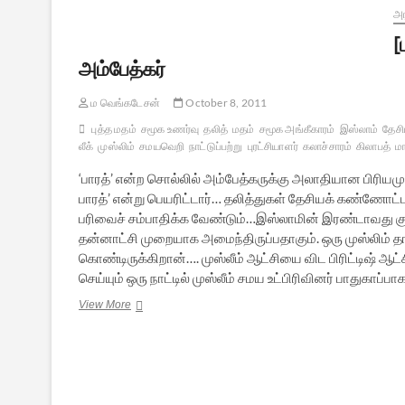
அர
[
அம்பேத்கர்
ம வெங்கடேசன்
October 8, 2011
புத்த மதம்
சமூக உணர்வு
தலித்
மதம்
சமூக அங்கீகாரம்
இஸ்லாம்
தேசி
லீக்
முஸ்லிம்
சமயவெறி
நாட்டுப்பற்று
புரட்சியாளர்
கலாச்சாரம்
கிலாபத்
ம
‘பாரத்’ என்ற சொல்லில் அம்பேத்கருக்கு அலாதியான பிரியம
பாரத்’ என்று பெயரிட்டார்… தலித்துகள் தேசியக் கண்ணோட
பரிவைச் சம்பாதிக்க வேண்டும்…இஸ்லாமின் இரண்டாவது கு
தன்னாட்சி முறையாக அமைந்திருப்பதாகும். ஒரு முஸ்லிம் தான்
கொண்டிருக்கிறான்…. முஸ்லீம் ஆட்சியை விட பிரிட்டிஷ் ஆ
செய்யும் ஒரு நாட்டில் முஸ்லீம் சமய உட்பிரிவினர் பாதுகாப்ப
[பாகம்
View More
-17]
இஸ்லாமும்
இந்திய
தேசியமும்
–
அம்பேத்கர்