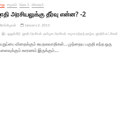
ொது
சமூகம்
தொடர்
விவாதம்
ாதி அரசியலுக்கு தீர்வு என்ன? -2
சேக்கிழான்
January 2, 2013
இட ஒதுக்கீடு
ஜாதி அரசியல்
தமிழக அரசியல்
சமூக ஏற்றத் தாழ்வு
ஜாதிக் கட்சிகள்
ெறுப்பை விதைக்கும் சுயநலவாதிகள்… முந்தைய பகுதி எந்த ஒரு
ிளைவுக்கும் காரணம் இருக்கும்.…