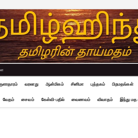
்ள
ுளாதாரம்
வரலாறு
ஆன்மிகம்
சினிமா
புத்தகம்
பிறமதங்கள்
வேதம்
சைவம்
கேள்வி-பதில்
வைணவம்
விவாதம்
இந்து மத