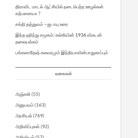
திராவிட மாடல் ஆட்சியில் நடைபெற்ற ஊழல்கள்
கற்பனையா ?
சக்தி தத்துவம் – ஜடாயு உரை
இந்த ஹிந்து சமூகம்: கல்கியின் 1936 விகடன்
தலையங்கம்
பங்களாதேஷ் கலவரமும் இந்தியாவின்பாதுகாப்பும்
வகைகள்
அஞ்சலி
(55)
அனுபவம்
(163)
அரசியல்
(769)
அறிவிப்புகள்
(92)
அறிவியல்
(57)