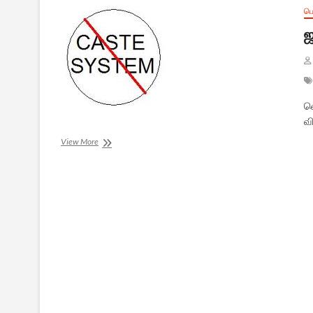
ப
ஜ
வ
வ
ஜாதி
View More
அரசியலுக்கு
தீர்வு
என்ன?
-2