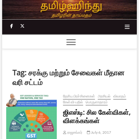
Skip
to
content
facebook
twitter
Tag:
சரக்கு மற்றும் சேவைகள் மீதான
வரி சட்டம்
தேசிய பிரச்சினைகள்
அரசியல்
விவாதம்
கேள்வி-பதில்
பொருளாதாரம்
ஜிஎஸ்டி: சில கேள்விகள்,
விளக்கங்கள்
ராஜசங்கர்
July 6, 2017