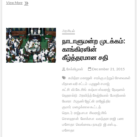
ஜிஎஸ்டி:
View More
சில
கேள்விகள்,
விளக்கங்கள்
அரசியல்
நாடாளுமன்ற முடக்கம்:
காங்கிரஸின்
கீழ்த்தரமான சதி
சேக்கிழான்
December 21, 2015
சுமித்ரா மகாஜன்
சரக்கு மற்றும் சேவைகள்
மீதான வரி சட்டம்
பகுஜன் சமாஜ்
கட்சி
வி.கே.சிங்
சுஷ்மா ஸ்வராஜ்
நேஷனல்
ஹெரால்டு
அரவிந்த் கேஜ்ரிவால்
மோதிலால்
வோரா
அருண் ஜேட்லி
ராஜேந்திர
குமார்
மழைக்கால கூட்டத்
தொடர்
ராஜ்யசபா
சிவராஜ் சிங்
சௌஹான்
லோக்சபா
வசுந்தரா ராஜி
பண
மசோதா
வெங்கைய நாயுடு
ஜி.எஸ்.டி.
மசோதா