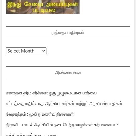
முந்தைய பதிவுகள்
முந்தைய
பதிவுகள்
அண்மையவை
சனாதன தர்ம சர்ச்சை: ஒரு முழுமையான பார்வை
சட்டத்தை மதிக்காத ஆட்சியாளர்கள் மற்றும் அரசியல்வாதிகள்
வேதாந்தம் : மூன்று உணர்வு நிலைகள்
திராவிட மாடல் ஆட்சியில் நடைபெற்ற ஊழல்கள் கற்பனையா ?
சக்தி தத்துவம் – ஜடாயு உரை