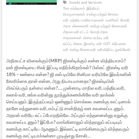
Goods and Services
Tax
வர்த்தகம்
இந்தியப்
பொருளாதாரம்
சரக்கு மற்றும் சேவை
வரி
மத்திய மாநில உறவுகள்
வணிகம்
மோதி
அரசு
விலைவாசி
சரக்கு மற்றும் சேவைகள்
மீதான வரி சட்டம்
மோதி அரசு
சாதனைகள்
விலை உயர்வு
வரி
ஏய்ப்பு
விலை
ஜிஎஸ்டி
வரி
GST
விற்பனை
வரி
சரக்கு சேவை வரி
வரி விதிப்பு
நுகர்வோர்
அதிகபட்ச விலைக்கும்(MRP) ஜிஎஸ்டிக்கும் என்ன வித்தியாசம்?
ஏன் ஜிஎஸ்டியை சிலர் இப்படி எதிர்க்கிறார்கள்? பிஸ்கட் ஜிஎஸ்டி வரி
18% – உண்மை என்ன? ஜி எஸ் டியிலே சினிமா வரியிலே இவர்களின்
கோரிக்கை தான் என்ன, அது நியாயமானதா? ஜிஎஸ்டியின்
மிகப்பெரும் நன்மை என்ன?…. முன்னாடி மாநில வரி, மத்தியவரி,
கலால் வரி, சுங்க வரின்னு நூத்துக்கணக்கிலே வரி தாக்கல்
செய்யனும். இருந்தப்பவும் ஒண்ணும் சொல்லல. கணக்கு காட்டினால்
தானே எத்துணை வரி, எம்புட்டு சான்றிதழ் என கவலைப்படணும்.
அதான் வரியே கட்டப்போறதில்லே. அப்புறம் எத்தனைன்னு எதுக்கு
கவலைப்படணும்? இப்போ? வாங்கினாலும் வித்தாலும் எப்படியும்
கணக்கு காட்டியே ஆகணும். இல்லாட்டி வாங்கினவரும் வித்தவரும்
கணக்கு காட்டியாச்சுன்னா முடிஞ்சது சோலி…