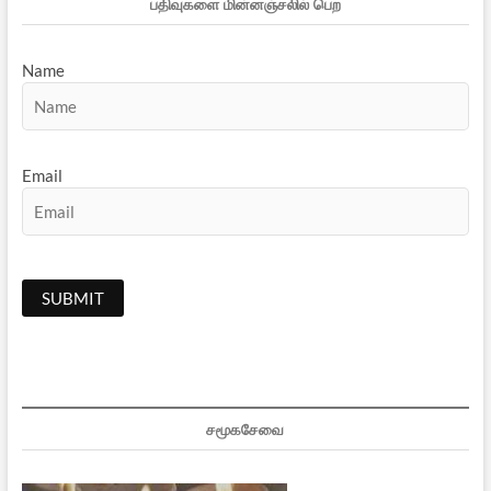
பதிவுகளை மின்னஞ்சலில் பெற
Name
Email
சமூகசேவை