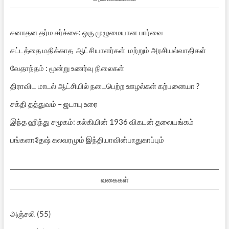
சனாதன தர்ம சர்ச்சை: ஒரு முழுமையான பார்வை
சட்டத்தை மதிக்காத ஆட்சியாளர்கள் மற்றும் அரசியல்வாதிகள்
வேதாந்தம் : மூன்று உணர்வு நிலைகள்
திராவிட மாடல் ஆட்சியில் நடைபெற்ற ஊழல்கள் கற்பனையா ?
சக்தி தத்துவம் – ஜடாயு உரை
இந்த ஹிந்து சமூகம்: கல்கியின் 1936 விகடன் தலையங்கம்
பங்களாதேஷ் கலவரமும் இந்தியாவின்பாதுகாப்பும்
வகைகள்
அஞ்சலி
(55)