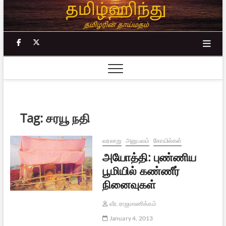
Skip
to
content
facebook
twitter
Tag:
சரயூ நதி
வரலாறு
அனுபவம்
கோயில்கள்
அயோத்தி: புண்ணிய
பூமியில் கண்ணீர்
நினைவுகள்
வீர. ராஜமாணிக்கம்
January 4, 2013