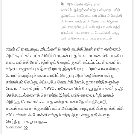
அயோத்தித் தீர்ப்பு
ராமர்
கோயில்
இந்துக்கள் மீது வன்முறை
பாப்ரி
கும்மட்டம்
கரசேவகர்கள் எரிப்பு
அயோத்தி
பிரசினை
உத்திரப் பிரதேசம்
ராம ஜென்ம
பூமி
ராமஜன்மபூமி
அயோத்யா
அயோத்தி
இயக்கம்
ராம் லாலா
கரசேவகர்கள்
சரயூ
நதி
கரசேவை
ராம
பாபர் கும்மட்டம்
ராமர் விளையாடிய இடங்களில் நான் நடக்கிறேன் என்ற எண்ணம்
அளிக்கும் உச்சபட்ச சிலிர்ப்பில், என் பாதங்களால் வணங்கியபடியே
நடை பயில்கிறேன். சுற்றிலும் வெறும் துணி கட்டப்பட்ட நிலையில்,
எந்தப் பாதுகாப்பும் இன்றி ராமர் இருக்கிறார்…. ”ராம் லாலாவிற்கு
கோயில் எழுப்பும் வரை காலில் செருப்பு அணிவதில்லை என்று
சங்கல்பம் செய்து, அப்படியே தொடர்கிறோம், நூறாண்டுகளுக்கு
மேலாக” என்கிறார்… 1990 கரசேவையின் போது துப்பாக்கிச் சூடு.
செத்த உடல்களைக் கொண்டு இந்தப் படுகொலை பற்றி உலகம்
அறிந்து கொள்ளக் கூடாது என்ற கயமை நோக்கத்தோடு,
சடலங்களை சாக்குகளில் கட்டி அப்படியே சரயூ நதியில் தூக்கி வீசி
விட்டார்கள். அயோத்தி எங்கும் ரத்த ஆறு; சரயூ நதி அன்று
செந்நிறமாக ஓடியது….
அயோத்தி:
View More
புண்ணிய