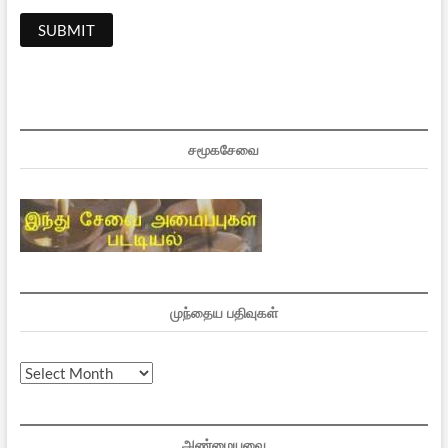
சமூகசேவை
முந்தைய பதிவுகள்
முந்தைய
பதிவுகள்
அண்மையவை