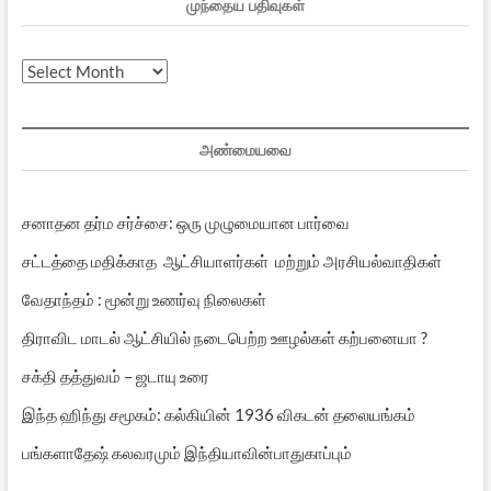
முந்தைய பதிவுகள்
முந்தைய
பதிவுகள்
அண்மையவை
சனாதன தர்ம சர்ச்சை: ஒரு முழுமையான பார்வை
சட்டத்தை மதிக்காத ஆட்சியாளர்கள் மற்றும் அரசியல்வாதிகள்
வேதாந்தம் : மூன்று உணர்வு நிலைகள்
திராவிட மாடல் ஆட்சியில் நடைபெற்ற ஊழல்கள் கற்பனையா ?
சக்தி தத்துவம் – ஜடாயு உரை
இந்த ஹிந்து சமூகம்: கல்கியின் 1936 விகடன் தலையங்கம்
பங்களாதேஷ் கலவரமும் இந்தியாவின்பாதுகாப்பும்