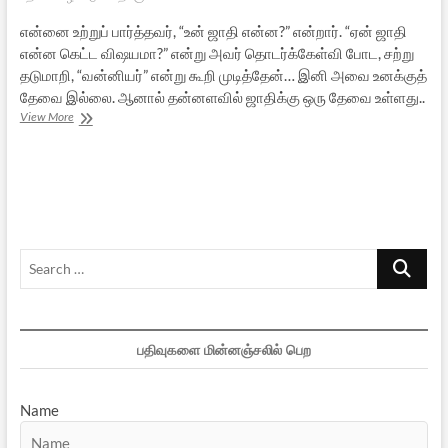
என்னை உற்றுப் பார்த்தவர், “உன் ஜாதி என்ன?” என்றார். “ஏன் ஜாதி
என்ன கெட்ட விஷயமா?” என்று அவர் தொடர்க்கேள்வி போட, சற்று
தடுமாறி, “வன்னியர்” என்று கூறி முடித்தேன்… இனி அவை உனக்குத்
தேவை இல்லை. ஆனால் தன்னளவில் ஜாதிக்கு ஒரு தேவை உள்ளது..
சாதி
View More
எனப்படுவது
யாதெனின்…
Search
…
பதிவுகளை மின்னஞ்சலில் பெற
Name