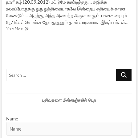
நாளிதழ் (20.09.2012) மட்டுமே கண்டித்தது… அடுத்த
உலகப்போருக்கு ஒரு ஒத்திகையாகவே இன்றைய சதியைக் காண
வேண்டும்… அதற்கு, அந்த அளவற்ற அருளாளனும், பகைவரையும்
நேசிக்கச் சொன்ன தேவதூதனும் தான் காரணமாக இருப்பார்கள்…
வெகுளித்தனமானவர்களா
View More
முஸ்லிம்கள்?
Search
…
பதிவுகளை மின்னஞ்சலில் பெற
Name