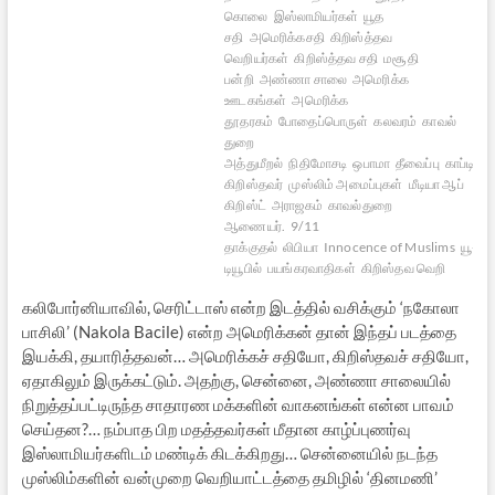
கொலை
இஸ்லாமியர்கள்
யூத
சதி
அமெரிக்கசதி
கிறிஸ்த்தவ
வெறியர்கள்
கிறிஸ்த்தவ சதி
மசூதி
பன்றி
அண்ணா சாலை
அமெரிக்க
ஊடகங்கள்
அமெரிக்க
தூதரகம்
போதைப்பொருள்
கலவரம்
காவல்
துறை
அத்துமீறல்
நிதிமோசடி
ஒபாமா
தீவைப்பு
காப்டிக்
கிறிஸ்தவர்
முஸ்லிம் அமைப்புகள்
மீடியா ஆப்
கிறிஸ்ட்
அராஜகம்
காவல்துறை
ஆணையர்.
9/11
தாக்குதல்
லிபியா
Innocence of Muslims
யூ-
டியூபில்
பயங்கரவாதிகள்
கிறிஸ்தவ வெறி
கலிபோர்னியாவில், செரிட்டாஸ் என்ற இடத்தில் வசிக்கும் ‘நகோலா
பாசிலி’ (Nakola Bacile) என்ற அமெரிக்கன் தான் இந்தப் படத்தை
இயக்கி, தயாரித்தவன்… அமெரிக்கச் சதியோ, கிறிஸ்தவச் சதியோ,
ஏதாகிலும் இருக்கட்டும். அதற்கு, சென்னை, அண்ணா சாலையில்
நிறுத்தப்பட்டிருந்த சாதாரண மக்களின் வாகனங்கள் என்ன பாவம்
செய்தன?… நம்பாத பிற மதத்தவர்கள் மீதான காழ்ப்புணர்வு
இஸ்லாமியர்களிடம் மண்டிக் கிடக்கிறது… சென்னையில் நடந்த
முஸ்லிம்களின் வன்முறை வெறியாட்டத்தை தமிழில் ‘தினமணி’