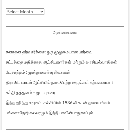
முந்தைய
பதிவுகள்
அண்மையவை
சனாதன தர்ம சர்ச்சை: ஒரு முழுமையான பார்வை
சட்டத்தை மதிக்காத ஆட்சியாளர்கள் மற்றும் அரசியல்வாதிகள்
வேதாந்தம் : மூன்று உணர்வு நிலைகள்
திராவிட மாடல் ஆட்சியில் நடைபெற்ற ஊழல்கள் கற்பனையா ?
சக்தி தத்துவம் – ஜடாயு உரை
இந்த ஹிந்து சமூகம்: கல்கியின் 1936 விகடன் தலையங்கம்
பங்களாதேஷ் கலவரமும் இந்தியாவின்பாதுகாப்பும்