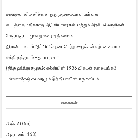
சனாதன தர்ம சர்ச்சை: ஒரு முழுமையான பார்வை
சட்டத்தை மதிக்காத ஆட்சியாளர்கள் மற்றும் அரசியல்வாதிகள்
வேதாந்தம் : மூன்று உணர்வு நிலைகள்
திராவிட மாடல் ஆட்சியில் நடைபெற்ற ஊழல்கள் கற்பனையா ?
சக்தி தத்துவம் – ஜடாயு உரை
இந்த ஹிந்து சமூகம்: கல்கியின் 1936 விகடன் தலையங்கம்
பங்களாதேஷ் கலவரமும் இந்தியாவின்பாதுகாப்பும்
வகைகள்
அஞ்சலி
(55)
அனுபவம்
(163)