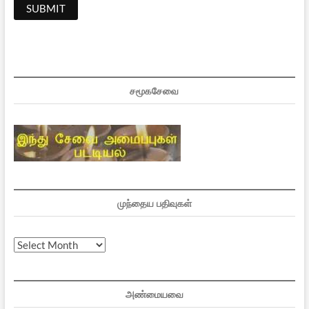
சமூகசேவை
முந்தைய பதிவுகள்
முந்தைய
பதிவுகள்
அண்மையவை