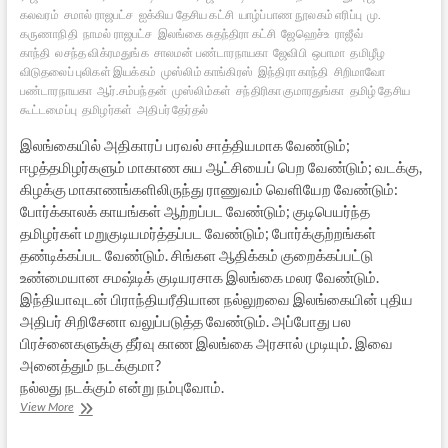
கலவரம்
சமால் ராஜபட்ச
ஐக்கிய தேசிய கட்சி
யாழ்ப்பாண நூலகம் எரிப்பு
மு.
கருணாநிதி
நாமல் ராஜபட்ச
இலங்கை சுதந்திரா கட்சி
ஜேஹெச்உ
ராஜீவ்
காந்தி
லசந்த விக்ரமதுங்க
சாலமன் பண்டாரநாயகா
ஜேவிபி
ஒபாமா
தமிழீழ
விடுதலைப் புலிகள் இயக்கம்
முஸ்லிம் காங்கிரஸ்
இந்திரா காந்தி
சிறிமாவோ
பண்டாரநாயகா
ஆர்.சம்பந்தன்
முஸ்லிம்கள்
சந்திரிகா குமாரதுங்கா
தமிழ் தேசிய
கூட்டமைப்பு
தமிழர்கள்
அதிபர் தேர்தல்
இலங்கையில் அதிகாரப் பரவல் சாத்தியமாக வேண்டும்;
ஈழத்தமிழர்களும் மாகாண சுய ஆட்சியைப் பெற வேண்டும்; வடக்கு,
கிழக்கு மாகாணங்களிலிருந்து ராணுவம் வெளியேற வேண்டும்:
போர்க்காலக் காயங்கள் ஆற்றப்பட வேண்டும்; குடிபெயர்ந்த
தமிழர்கள் மறுகுடியமர்த்தப்பட வேண்டும்; போர்க்குற்றங்கள்
தண்டிக்கப்பட வேண்டும். சிங்கள ஆதிக்கம் குறைக்கப்பட்டு
உண்மையான சமஷ்டிக் குடியரசாக இலங்கை மலர வேண்டும்.
இந்தியாவுடன் பிராந்தியரீதியான நல்லுறவை இலங்கையின் புதிய
அதிபர் சிறிசேனா வலுப்படுத்த வேண்டும். அப்போது பல
பிரச்னைகளுக்கு தீர்வு காண இலங்கை அரசால் முடியும். இவை
அனைத்தும் நடக்குமா?
நல்லது நடக்கும் என்று நம்புவோம்.
இலங்கைத்
View More
தேர்தல்
முடிவு