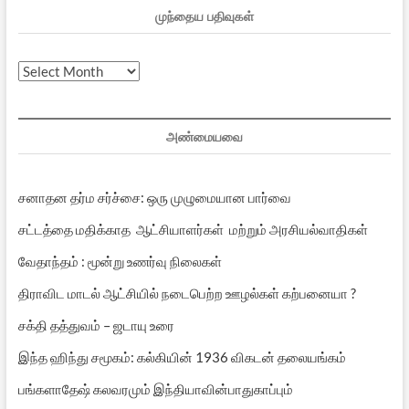
முந்தைய பதிவுகள்
முந்தைய
பதிவுகள்
அண்மையவை
சனாதன தர்ம சர்ச்சை: ஒரு முழுமையான பார்வை
சட்டத்தை மதிக்காத ஆட்சியாளர்கள் மற்றும் அரசியல்வாதிகள்
வேதாந்தம் : மூன்று உணர்வு நிலைகள்
திராவிட மாடல் ஆட்சியில் நடைபெற்ற ஊழல்கள் கற்பனையா ?
சக்தி தத்துவம் – ஜடாயு உரை
இந்த ஹிந்து சமூகம்: கல்கியின் 1936 விகடன் தலையங்கம்
பங்களாதேஷ் கலவரமும் இந்தியாவின்பாதுகாப்பும்