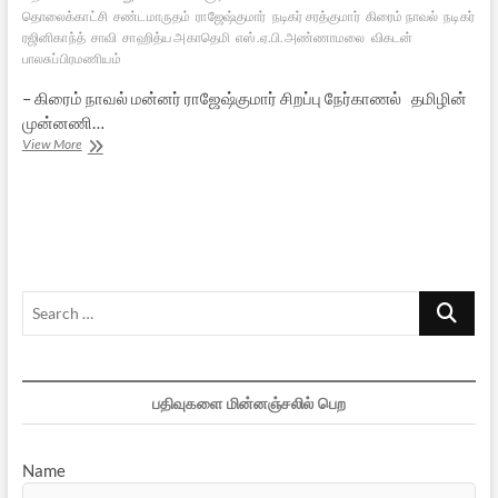
தொலைக்காட்சி
சண்டமாருதம்
ராஜேஷ்குமார்
நடிகர் சரத்குமார்
கிரைம் நாவல்
நடிகர்
ரஜினிகாந்த்
சாவி
சாஹித்ய அகாதெமி
எஸ்.ஏ.பி.அண்ணாமலை
விகடன்
பாலசுப்பிரமணியம்
– கிரைம் நாவல் மன்னர் ராஜேஷ்குமார் சிறப்பு நேர்காணல் தமிழின்
முன்னணி…
வாசகர்களின்
View More
பாராட்டே
எனக்கு
மகத்தான
விருது!-
2
Search
…
பதிவுகளை மின்னஞ்சலில் பெற
Name