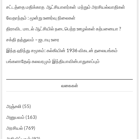
சட்டத்தை மதிக்காத ஆட்சியாளர்கள் மற்றும் அரசியல்வாதிகள்
வேதாந்தம் : மூன்று உணர்வு நிலைகள்
திராவிட மாடல் ஆட்சியில் நடைபெற்ற ஊழல்கள் கற்பனையா ?
சக்தி தத்துவம் – ஜடாயு உரை
இந்த ஹிந்து சமூகம்: கல்கியின் 1936 விகடன் தலையங்கம்
பங்களாதேஷ் கலவரமும் இந்தியாவின்பாதுகாப்பும்
வகைகள்
அஞ்சலி
(55)
அனுபவம்
(163)
அரசியல்
(769)
அறிவிப்புகள்
(92)