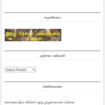
சமூகசேவை
முந்தைய பதிவுகள்
முந்தைய
பதிவுகள்
அண்மையவை
சனாதன தர்ம சர்ச்சை: ஒரு முழுமையான பார்வை