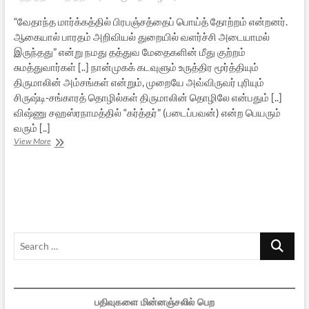
“வேதாந்த மார்க்கத்தில் பிரபஞ்சத்தைப் பொய்த் தோற்றம் என்றனர்.
ஆகையால் பாரதம் அறிவியல் துறையில் வளர்ச்சி அடையாமல்
இருந்தது” என்று நமது தத்துவ மேதைகளின் மீது குற்றம்
சுமத்துவார்கள் [..] நான்முகக் கடவுளும் உருத்திர மூர்த்தியும்
திருமாலின் அம்சங்கள் என்றும், முறையே அவ்விருவர் புரியும்
சிருஷ்டி-சங்காரத் தொழில்கள் திருமாலின் தொழிலே என்பதும் [..]
விஷ்ணு சஹஸ்ரநாமத்தில் “கர்த்தர்” (படைப்பவன்) என்ற பெயரும்
வரும் [..]
பழந்தமிழர்
View More
கண்ட
வேதாந்தக்
கருமணி
–
7
Search
…
பதிவுகளை மின்னஞ்சலில் பெற