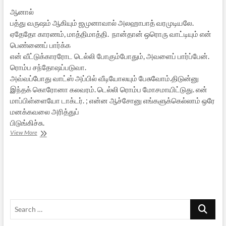
ஆனால்
பத்து வருஷம் ஆகியும் ஜமுனாவால் அலஹாபாத் வரமுடியலே.
ஏதேதோ காரணம், மாத்திமாத்தி. நான்தான் ஒரொரு வாட்டியும் என்
பெண்ணைப் பார்க்க
என் வீட்டுக்காரரோட டெல்லி போகும்போதும், அவளைப் பார்ப்பேன்.
ரொம்ப சந்தோஷப்படுவா.
அவ்வப்போது வாட்ஸ் அப்பில் வீடியோலயும் பேசுவோம்.திடுன்னு
இந்தக் கொரோனா கலவரம். டெல்லி ரொம்ப மோசமாயிட்டுது. என்
மாப்பிள்ளையோ டாக்டர். ; என்ன ஆச்சோனு எங்களுக்கெல்லாம் ஒரே
மனக்கவலை அரித்துப்
பிடுங்கிச்சு.
திரிவேணி
View More
சங்கமம்
Search
…