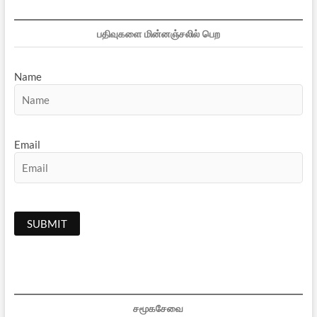
பதிவுகளை மின்னஞ்சலில் பெற
Name
Email
சமூகசேவை