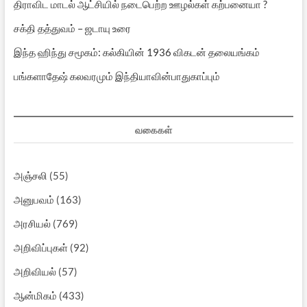
திராவிட மாடல் ஆட்சியில் நடைபெற்ற ஊழல்கள் கற்பனையா ?
சக்தி தத்துவம் – ஜடாயு உரை
இந்த ஹிந்து சமூகம்: கல்கியின் 1936 விகடன் தலையங்கம்
பங்களாதேஷ் கலவரமும் இந்தியாவின்பாதுகாப்பும்
வகைகள்
அஞ்சலி
(55)
அனுபவம்
(163)
அரசியல்
(769)
அறிவிப்புகள்
(92)
அறிவியல்
(57)
ஆன்மிகம்
(433)