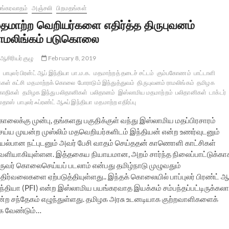
ங்கரவாதம்
அஞ்சலி
பிறமதங்கள்
தமாற்ற வெறியர்களை எதிர்த்த திருபுவனம்
ாமலிங்கம் படுகொலை
ஆசிரியர் குழு
February 8, 2019
பாபுலர் பிரன்ட் ஆப் இந்தியா
பா.ம.க.
மதமாற்றத் தடைச் சட்டம்
கும்பகோணம்
பாட்டாளி
்கள் கட்சி
மதமாற்றக் கொலை
போராடும் இந்துத்துவம்
திருபுவனம் ராமலிங்கம்
தமிழக
காதிகள்
தமிழக இந்து பலிதானிகள்
பலிதானம்
இஸ்லாமிய மதமாற்றம்
பலிதானிகள்
டாக்டர்
மதாஸ்
பாபுலர் ஃப்ரண்ட் ஆஃப் இந்தியா
மதமாற்ற எதிர்ப்பு
ொலைக்கு முன்பு, தங்களது பகுதிக்குள் வந்து இஸ்லாமிய மதப்பிரசாரம்
ெய்ய முயன்ற முஸ்லிம் மதவெறியர்களிடம் இந்தியன் என்ற உணர்வுடனும்
யல்பான நட்புடனும் அவர் பேசி வாதம் செய்ததன் காணொளி காட்சிகள்
ெளியாகியுள்ளன. இத்தகைய நியாயமான, அறம் சார்ந்த நிலைப்பாட்டுக்கா
ருவர் கொலைசெய்யப் படலாம் என்பது தமிழ்நாடு முழுவதும்
திர்வலைகளை ஏற்படுத்தியுள்ளது.. இந்தக் கொலையில் பாப்புலர் பிரண்ட் ஆ
ந்தியா (PFI) என்ற இஸ்லாமிய பயங்கரவாத இயக்கம் சம்பந்தப்பட்டிருக்கலா
ன்ற சந்தேகம் எழுந்துள்ளது. தமிழக அரசு உடனடியாக குற்றவாளிகளைக்
க வேண்டும்…