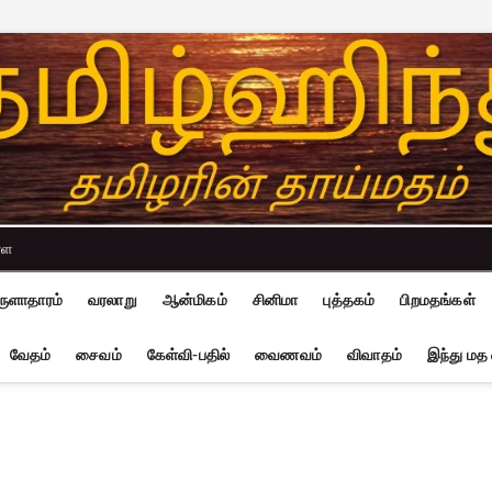
்ள
ுளாதாரம்
வரலாறு
ஆன்மிகம்
சினிமா
புத்தகம்
பிறமதங்கள்
வேதம்
சைவம்
கேள்வி-பதில்
வைணவம்
விவாதம்
இந்து மத