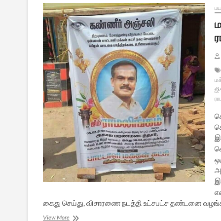
பய
ம
ர
மக
ஜி
ரா
க
ச
இ
வ
ஒ
அ
இ
எ
கைது செய்து, விசாரணை நடத்தி உட்சபட்ச தண்டனை வழங்
மதமாற்ற
View More