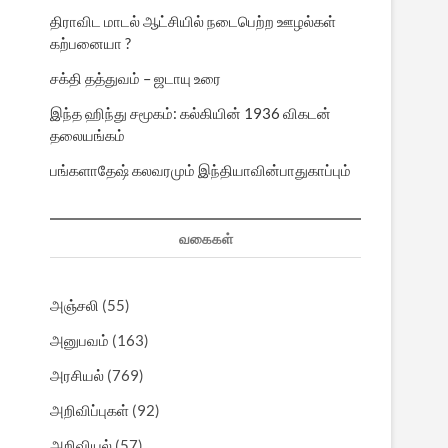
திராவிட மாடல் ஆட்சியில் நடைபெற்ற ஊழல்கள்
கற்பனையா ?
சக்தி தத்துவம் – ஜடாயு உரை
இந்த ஹிந்து சமூகம்: கல்கியின் 1936 விகடன்
தலையங்கம்
பங்களாதேஷ் கலவரமும் இந்தியாவின்பாதுகாப்பும்
வகைகள்
அஞ்சலி
(55)
அனுபவம்
(163)
அரசியல்
(769)
அறிவிப்புகள்
(92)
அறிவியல்
(57)