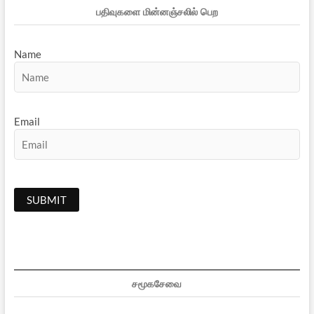
பதிவுகளை மின்னஞ்சலில் பெற
Name
Email
சமூகசேவை