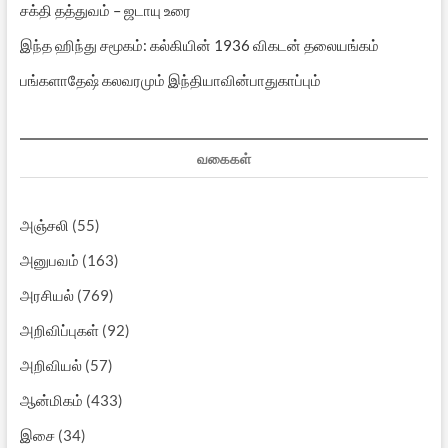
சக்தி தத்துவம் – ஜடாயு உரை
இந்த ஹிந்து சமூகம்: கல்கியின் 1936 விகடன் தலையங்கம்
பங்களாதேஷ் கலவரமும் இந்தியாவின்பாதுகாப்பும்
வகைகள்
அஞ்சலி
(55)
அனுபவம்
(163)
அரசியல்
(769)
அறிவிப்புகள்
(92)
அறிவியல்
(57)
ஆன்மிகம்
(433)
இசை
(34)