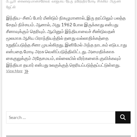
பீடபூமி
கைலாஷ் மானசரோவர்
வாஜ்பாய்
நேரு
நரேந்திர மோடி
சிக்கிம்
அருண்
ஜேட்லி
இந்திய- சீனப் போர் மீண்டும் நிகழுமானால், இரு தரப்பிலும் பலத்த
சேதம் நிச்சயம். ஆனால், அது 1962 போல இருக்காது என்பது
சீனாவுக்கும் தெரியும். ஆயினும் இந்தியாவைச் சீண்டுவதன்
மூலமாக ஆசிய பிராந்தியத்தில் தனது வல்லாதிக்கத்தை
உறுதிப்படுத்த சீனா முயல்கிறது. இனிமேல் அந்த நாடகம் எடுபடாது
என்பதை மோடி அரசு வெளிப்படுத்திவிட்டது. அமைதிக்காக
கைகுலுக்கும் அதேசமயம், எல்லையில் வீரர்களைக் குவிக்கவும்
இந்தியா தயார் என்பது உலகுக்குத் தெரியப்படுத்தப்பட்டுள்ளது.
டிராகனின்
View More
சீறலும்
சிங்கத்தின்
கர்ஜனையும்…
Search
…