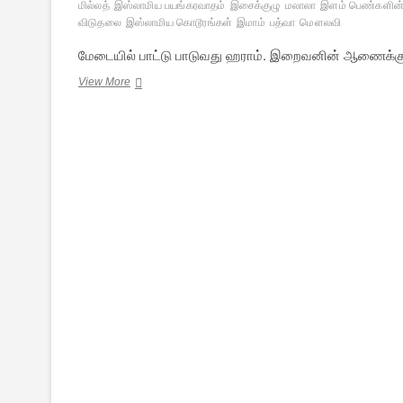
மில்லத்
இஸ்லாமிய பயங்கரவாதம்
இசைக்குழு
மலாலா
இளம் பெண்களின்
விடுதலை
இஸ்லாமிய கொடூரங்கள்
இமாம்
பத்வா
மெளலவி
மேடையில் பாட்டு பாடுவது ஹராம். இறைவனின் ஆணைக்கு
பாடும்
View More
பெண்களை
கொலை
செய்யுங்கள்
–
காஷ்மீர
ஃபத்வா