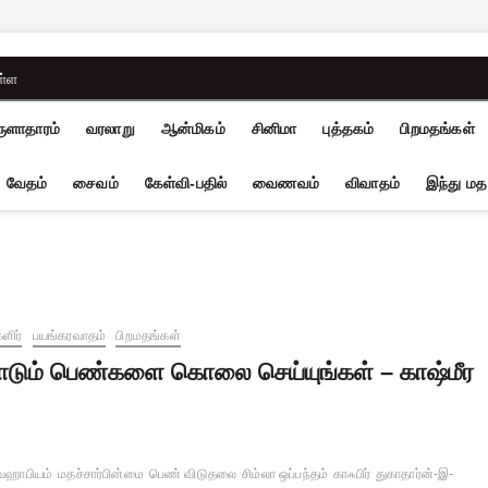
ள்ள
ுளாதாரம்
வரலாறு
ஆன்மிகம்
சினிமா
புத்தகம்
பிறமதங்கள்
வேதம்
சைவம்
கேள்வி-பதில்
வைணவம்
விவாதம்
இந்து மத
ளிர்
பயங்கரவாதம்
பிறமதங்கள்
ாடும் பெண்களை கொலை செய்யுங்கள் – காஷ்மீர
வஹாபியம்
மதச்சார்பின்மை
பெண் விடுதலை
சிம்லா ஒப்பந்தம்
காஃபிர்
துகாதார்ன்-இ-