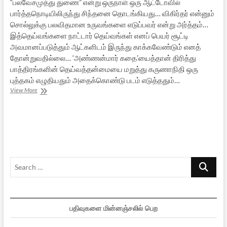
“பலவேசமுத்து துணை” என்று ஒருநாள் ஒரு ஆட்டோவில்
பார்த்தநொடியிலிருந்து சிந்தனை தொடங்கியது… விகிர்தர் என்னும்
சொல்லுக்கு பலவிதமான உருவங்களை எடுப்பவர் என்று அர்த்தம்…
இத்தெய்வங்களை நாட்டார் தெய்வங்கள் எனப் பெயர் சூட்டி
அவமானப்படுத்தும் ஆட்களிடம் இருந்து காக்கவேண்டும் எனத்
தோன்றுவதில்லை… ‘அண்ணன்மார் கதை’யைத்தான் திரித்து
பாத்திரங்களின் தெய்வத்தன்மையை மறுத்து கருணாநிதி ஒரு
புத்தகம் எழுதியதும் அதைக்கொண்டு படம் எடுத்ததும்…
பலவேசமுத்துவும்
View More
தன்னாசியும்
Search
…
பதிவுகளை மின்னஞ்சலில் பெற