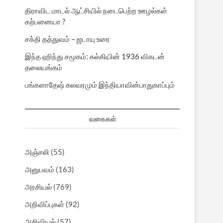
திராவிட மாடல் ஆட்சியில் நடைபெற்ற ஊழல்கள்
கற்பனையா ?
சக்தி தத்துவம் – ஜடாயு உரை
இந்த ஹிந்து சமூகம்: கல்கியின் 1936 விகடன்
தலையங்கம்
பங்களாதேஷ் கலவரமும் இந்தியாவின்பாதுகாப்பும்
வகைகள்
அஞ்சலி
(55)
அனுபவம்
(163)
அரசியல்
(769)
அறிவிப்புகள்
(92)
அறிவியல்
(57)