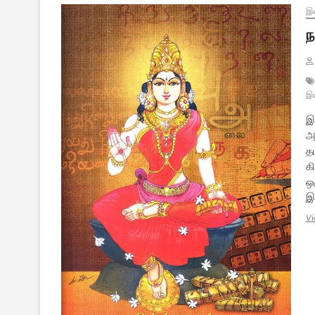
இல
ந
இய
இ
அண
த
கி
ஒ
இ
Vi