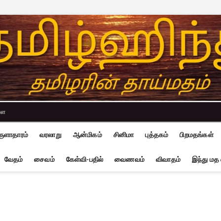
்ள
ுளாதாரம்
வரலாறு
ஆன்மிகம்
சினிமா
புத்தகம்
பிறமதங்கள்
வேதம்
சைவம்
கேள்வி-பதில்
வைணவம்
விவாதம்
இந்து மத