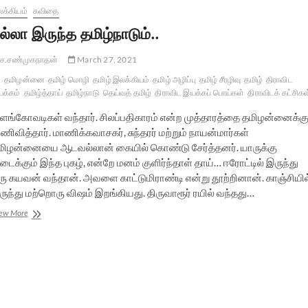
க்கியம்
கவிதை
ல்லா இருந்த தமிழ்நாடும்..
ச.சண்முகநாதன்
March 27, 2021
தமிழன்னை
தமிழ் மொழி
தமிழ் இலக்கியம்
தமிழ் அழிப்பு
தமிழ் சீரழிவு
தமிழ்
திராவிட
க்கம்
தமிழ்த்தாய்
தமிழ்நாடு
தெய்வத் தமிழ்
திராவிட இயக்கப் பொய்கள்
திராவிடக் கட்சிகள
ளங்கோவடிகள் வந்தார். சிலப்பதிகாரம் என்ற முத்தாரத்தை தமிழன்னைக்க
ிவித்தார். மாணிக்கவாசகர், சுந்தரர் மற்றும் நாயன்மார்கள்
மிழன்னையை ஆடவல்லான் கையில் கொண்டு சேர்த்தனர். யாருக்கு
டைக்கும் இந்த புகழ், என்றே மனம் குளிர்ந்தாள் தாய்… ஈரோட்டில் இருந்து
ரு கயவன் வந்தான். அவளை காட்டுமிராண்டி என்று தூற்றினான். காஞ்சியில
ருந்து மற்றொரு விஷம் இறங்கியது. திருவாரூர் ரயில் வந்தது…
நல்லா
ew More
இருந்த
தமிழ்நாடும்..