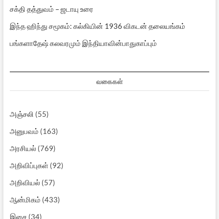
சக்தி தத்துவம் – ஜடாயு உரை
இந்த ஹிந்து சமூகம்: கல்கியின் 1936 விகடன் தலையங்கம்
பங்களாதேஷ் கலவரமும் இந்தியாவின்பாதுகாப்பும்
வகைகள்
அஞ்சலி
(55)
அனுபவம்
(163)
அரசியல்
(769)
அறிவிப்புகள்
(92)
அறிவியல்
(57)
ஆன்மிகம்
(433)
இசை
(34)