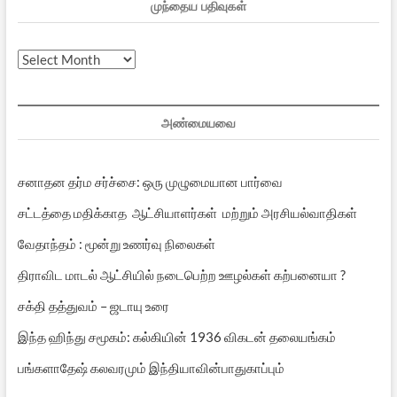
முந்தைய பதிவுகள்
முந்தைய
பதிவுகள்
அண்மையவை
சனாதன தர்ம சர்ச்சை: ஒரு முழுமையான பார்வை
சட்டத்தை மதிக்காத ஆட்சியாளர்கள் மற்றும் அரசியல்வாதிகள்
வேதாந்தம் : மூன்று உணர்வு நிலைகள்
திராவிட மாடல் ஆட்சியில் நடைபெற்ற ஊழல்கள் கற்பனையா ?
சக்தி தத்துவம் – ஜடாயு உரை
இந்த ஹிந்து சமூகம்: கல்கியின் 1936 விகடன் தலையங்கம்
பங்களாதேஷ் கலவரமும் இந்தியாவின்பாதுகாப்பும்