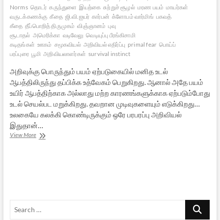
Norms
தொடர்
கருந்துளை
இயற்கை
சுற்றுச் சூழல்
மரண பயம்
மாயர்கள்
வருடக்கணக்கு
கீதை
ஜி.வி.ஐயர்
கார்பன்
க்ளோபம் வார்மிங்
பகவத்
கீதை
தீப்பொறித் திருமுகம்
விஞ்ஞானம்
புவு
சூடாதல்
அமெரிக்கா
வடிவேலு
வெடியுப்பு பீரங்கிசாமி
கடிதங்கள்
ஊகம்
சமூகவியல்
அறிவியல் எதிர்ப்பு
primal fear
பொய்ப்
பரப்புரை
பூமி
அறிவியலாளர்கள்
survival instinct
அறிவுக்கு பொருந்தும் பயம் ஏற்படுகையில் மனித உடல்
ஆபத்திலிருந்து தப்பிக்க உத்வேகம் பெறுகிறது. ஆனால் அதே பயம்
உயிர் ஆபத்திற்காக அல்லாது மற்ற காரணங்களுக்காக ஏற்படும்போது
உடல் செயல்பட மறுக்கிறது. தவறான முடிவுகளையும் எடுக்கிறது…
உலகையே கலக்கி கொண்டிருக்கும் ஒரே பரபரப்பு அறிவியல்
இதுதான்…
பொய்கள்
View More
அறிவியலாக்கப்படும்
கலிகாலம்
–
1
Search
…