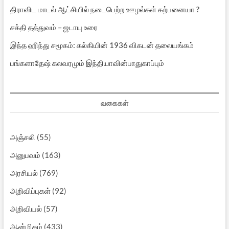
திராவிட மாடல் ஆட்சியில் நடைபெற்ற ஊழல்கள் கற்பனையா ?
சக்தி தத்துவம் – ஜடாயு உரை
இந்த ஹிந்து சமூகம்: கல்கியின் 1936 விகடன் தலையங்கம்
பங்களாதேஷ் கலவரமும் இந்தியாவின்பாதுகாப்பும்
வகைகள்
அஞ்சலி
(55)
அனுபவம்
(163)
அரசியல்
(769)
அறிவிப்புகள்
(92)
அறிவியல்
(57)
ஆன்மிகம்
(433)