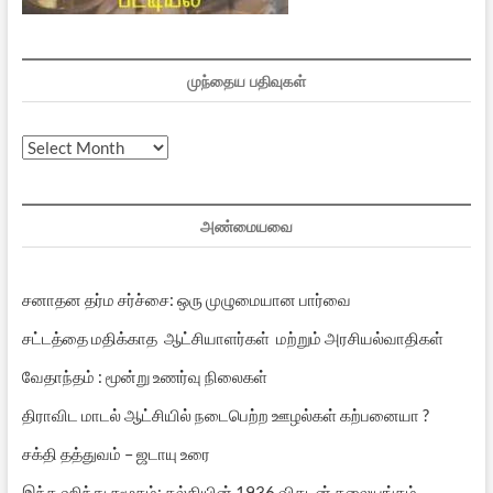
முந்தைய பதிவுகள்
முந்தைய
பதிவுகள்
அண்மையவை
சனாதன தர்ம சர்ச்சை: ஒரு முழுமையான பார்வை
சட்டத்தை மதிக்காத ஆட்சியாளர்கள் மற்றும் அரசியல்வாதிகள்
வேதாந்தம் : மூன்று உணர்வு நிலைகள்
திராவிட மாடல் ஆட்சியில் நடைபெற்ற ஊழல்கள் கற்பனையா ?
சக்தி தத்துவம் – ஜடாயு உரை
இந்த ஹிந்து சமூகம்: கல்கியின் 1936 விகடன் தலையங்கம்