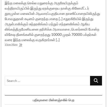
இந்த மலைக்கு செல்ல மதுரைக்கு அருகேயிருக்கும்
வத்திராயிருப்பில் இருந்து ஏறக்குறைய நான்கு கிலோமீட்டர்
தூரமுள்ள மலையின் அடிவாரப்பகுதியான தாணிப்பாறையிலிருந்து
போவதுதான் கடினம் குறைந்த பாதை [..] சதுரகிரியில் இருந்து
அருள்பாலிக்கும் சுந்தரலிங்கம் மற்றும் சந்தனலிங்கம் ஆகிய
லிங்கத்திருமேனியனை தரிசிக்க அமாவாசை, பௌர்ணமி போன்ற
விசேஷ தினங்களில் குறைந்தது 10000 முதல் 70000 பக்தர்கள்
வரை இந்த மலைக்கு வருகிறார்கள் [..]
சதுரகிரி
View More
பயணம்
–
ஓர்
அனுபவம்
–
1
Search
…
பதிவுகளை மின்னஞ்சலில் பெற