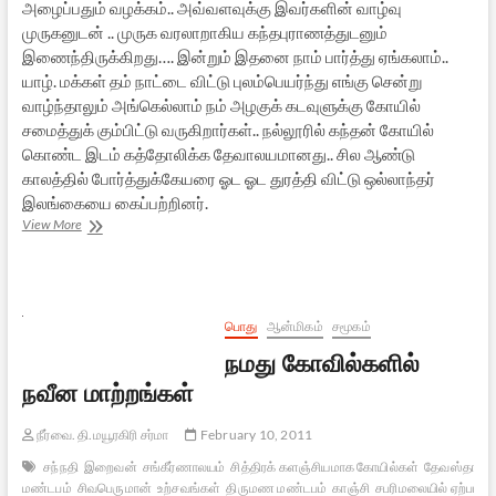
அழைப்பதும் வழக்கம்.. அவ்வளவுக்கு இவர்களின் வாழ்வு
முருகனுடன் .. முருக வரலாறாகிய கந்தபுராணத்துடனும்
இணைந்திருக்கிறது…. இன்றும் இதனை நாம் பார்த்து ஏங்கலாம்..
யாழ். மக்கள் தம் நாட்டை விட்டு புலம்பெயர்ந்து எங்கு சென்று
வாழ்ந்தாலும் அங்கெல்லாம் நம் அழகுக் கடவுளுக்கு கோயில்
சமைத்துக் கும்பிட்டு வருகிறார்கள்.. நல்லூரில் கந்தன் கோயில்
கொண்ட இடம் கத்தோலிக்க தேவாலயமானது.. சில ஆண்டு
காலத்தில் போர்த்துக்கேயரை ஓட ஓட துரத்தி விட்டு ஒல்லாந்தர்
இலங்கையை கைப்பற்றினர்.
வேல்
View More
உண்டு,
பயமேன்?
பொது
ஆன்மிகம்
சமூகம்
நமது கோவில்களில்
நவீன மாற்றங்கள்
நீர்வை. தி.மயூரகிரி சர்மா
February 10, 2011
சந்நதி
இறைவன்
சங்கீர்ணாலயம்
சித்திரக் களஞ்சியமாக கோயில்கள்
தேவஸ்தானம
மண்டபம்
சிவபெருமான்
உற்சவங்கள்
திருமண மண்டபம்
காஞ்சி
சபரிமலையில் ஏற்பட்ட 