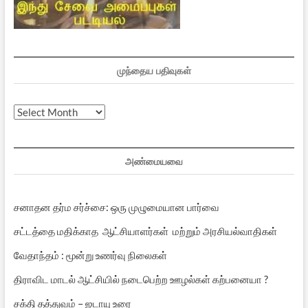
முந்தைய பதிவுகள்
முந்தைய
பதிவுகள்
அண்மையவை
சனாதன தர்ம சர்ச்சை: ஒரு முழுமையான பார்வை
சட்டத்தை மதிக்காத ஆட்சியாளர்கள் மற்றும் அரசியல்வாதிகள்
வேதாந்தம் : மூன்று உணர்வு நிலைகள்
திராவிட மாடல் ஆட்சியில் நடைபெற்ற ஊழல்கள் கற்பனையா ?
சக்தி தத்துவம் – ஜடாயு உரை