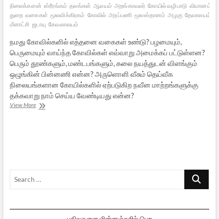
நிலைக்களன்
ஸ்ரீரங்கம்
தலங்கள்
ஆலயம்
அறங்காவலர்
கோயில் வழிபாடு
விமானம்
தி
துறை
வகைகள்
மூலவிக்கிரகம்
கோவில்
அறப்பணி
மூலஸ்தானம்
அழகு
தேவாலயம்
ம
மீனாட்சி
ஜடாயு
கேவலாலயம்
நமது கோவில்களில் எத்தனை வகைகள் உண்டு? பழமையும்,
பெருமையும் வாய்ந்த கோவில்கள் எவ்வாறு அமைக்கப் பட்டுள்ளன?
பெரும் தூண்களும், மண்டபங்களும், கலை நயத்துடன் விளங்கும்
ஒழுங்கின் பின்னணி என்ன? அருளொளி வீசும் தெய்வீக
நிலையங்களான கோயில்களில் ஏற்படுகிற நவீன மாற்றங்களுக்கு
தக்கவாறு நாம் செய்ய வேண்டியது என்ன?
நமது
View More
கோவில்களில்
நவீன
மாற்றங்கள்
Search
…
பதிவுகளை மின்னஞ்சலில் பெற