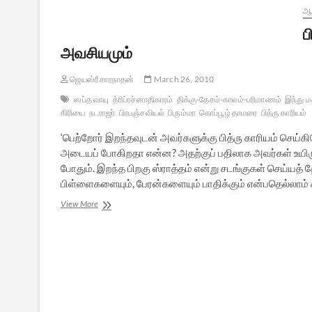
ஆன
ப
அவசியமும்
ஜெயஸ்ரீ சாரநாதன்
March 26, 2010
ஸப்த வாயு
த்ரிப்ரச்னாதிகாரம்
திக்கு-தேசம்-காலம்-பரிமாணம்
இந்து ம
கிரியை
நடராஜர்
பிரபஞ்சவியல்
பிரும்மா
கொப்பூழ் தாமரை
பித்ரு காரியம்
‘பெற்றோர் இறந்தவுடன் அவர்களுக்கு பித்ரு காரியம் செய
அடையப் போகிறதா என்ன? அதற்குப் பதிலாக அவர்கள் உயி
போதும். இறந்த பிறகு ஸ்ராத்தம் என்று சடங்குகள் செய்யத
பிள்ளைகளையும், பேரன்களையும் பாதிக்கும் என்பதெல்லாம் ச
பிரபஞ்சம்
View More
செல்லும்
பாதையும்
பித்ரு
காரியத்தின்
அவசியமும்