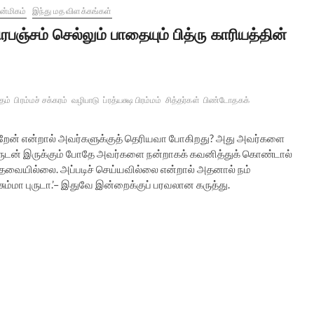
்மிகம்
இந்து மத விளக்கங்கள்
ிரபஞ்சம் செல்லும் பாதையும் பித்ரு காரியத்தின்
தம்
பிரம்மச் சக்கரம்
வழிபாடு
ப்ரத்யக்ஷ பிரம்மம்
சித்தர்கள்
பிண்டோதகக்
்கிறேன் என்றால் அவர்களுக்குத் தெரியவா போகிறது? அது அவர்களை
ருடன் இருக்கும் போதே அவர்களை நன்றாகக் கவனித்துக் கொண்டால்
் தேவையில்லை. அப்படிச் செய்யவில்லை என்றால் அதனால் நம்
ும்மா புருடா.’– இதுவே இன்றைக்குப் பரவலான கருத்து.