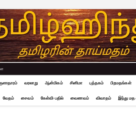
்ள
ுளாதாரம்
வரலாறு
ஆன்மிகம்
சினிமா
புத்தகம்
பிறமதங்கள்
வேதம்
சைவம்
கேள்வி-பதில்
வைணவம்
விவாதம்
இந்து மத