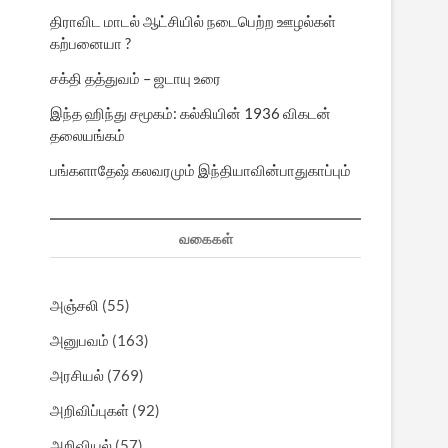
திராவிட மாடல் ஆட்சியில் நடைபெற்ற ஊழல்கள்
கற்பனையா ?
சக்தி தத்துவம் – ஜடாயு உரை
இந்த ஹிந்து சமூகம்: கல்கியின் 1936 விகடன்
தலையங்கம்
பங்களாதேஷ் கலவரமும் இந்தியாவின்பாதுகாப்பும்
வகைகள்
அஞ்சலி
(55)
அனுபவம்
(163)
அரசியல்
(769)
அறிவிப்புகள்
(92)
அறிவியல்
(57)