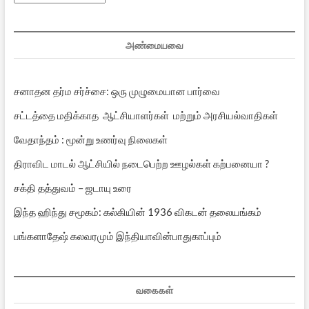
பதிவுகள்
அண்மையவை
சனாதன தர்ம சர்ச்சை: ஒரு முழுமையான பார்வை
சட்டத்தை மதிக்காத ஆட்சியாளர்கள் மற்றும் அரசியல்வாதிகள்
வேதாந்தம் : மூன்று உணர்வு நிலைகள்
திராவிட மாடல் ஆட்சியில் நடைபெற்ற ஊழல்கள் கற்பனையா ?
சக்தி தத்துவம் – ஜடாயு உரை
இந்த ஹிந்து சமூகம்: கல்கியின் 1936 விகடன் தலையங்கம்
பங்களாதேஷ் கலவரமும் இந்தியாவின்பாதுகாப்பும்
வகைகள்