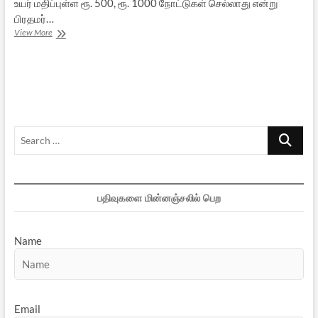
உயர் மதிப்புள்ள ரூ. 500, ரூ. 1000 நோட்டுகள் செல்லாது என்று
பிரதமர்…
கருப்புப்பண
View More
ஒழிப்பு:
யாருக்கு
நெருக்கடி?
Search
…
பதிவுகளை மின்னஞ்சலில் பெற
Name
Email