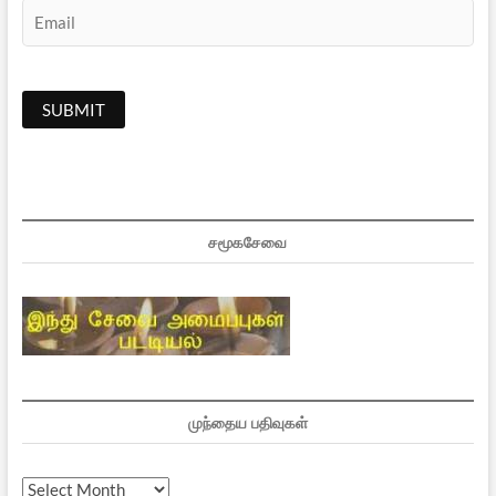
சமூகசேவை
முந்தைய பதிவுகள்
முந்தைய