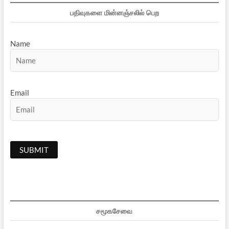
பதிவுகளை மின்னஞ்சலில் பெற
Name
Email
சமூகசேவை