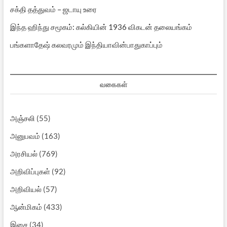
சக்தி தத்துவம் – ஜடாயு உரை
இந்த ஹிந்து சமூகம்: கல்கியின் 1936 விகடன் தலையங்கம்
பங்களாதேஷ் கலவரமும் இந்தியாவின்பாதுகாப்பும்
வகைகள்
அஞ்சலி
(55)
அனுபவம்
(163)
அரசியல்
(769)
அறிவிப்புகள்
(92)
அறிவியல்
(57)
ஆன்மிகம்
(433)
இசை
(34)