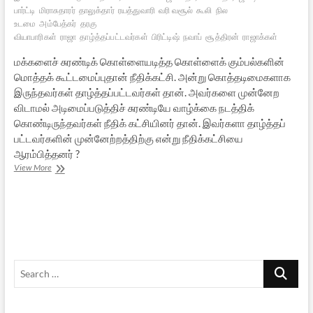
பார்ட்டி
மிராசுதாரர்
தாலுக்தார்
ரயத்துவாரி
வரி வசூல்
கூலி
நில
உடமை
அம்பேத்கர்
தரகு
வியாபாரிகள்
ராஜா
தாழ்த்தப்பட்டவர்கள்
பிரிட்டிஷ்
நவாப்
சூத்திரன்
ராஜாக்கள்
மக்களைச் சுரண்டிக் கொள்ளையடித்த கொள்ளைக் கும்பல்களின்
மொத்தக் கூட்டமைப்புதான் நீதிக்கட்சி. அன்று கொத்தடிமைகளாக
இருந்தவர்கள் தாழ்த்தப்பட்டவர்கள் தான். அவர்களை முன்னேற
விடாமல் அடிமைப்படுத்திச் சுரண்டியே வாழ்க்கை நடத்திக்
கொண்டிருந்தவர்கள் நீதிக் கட்சியினர் தான். இவர்களா தாழ்த்தப்
பட்டவர்களின் முன்னேற்றத்திற்கு என்று நீதிக்கட்சியை
ஆரம்பித்தனர் ?
நீதிக்கட்சியின்
View More
மறுபக்கம்
–
03
Search
…