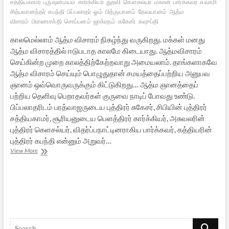
சத்தியகாமர்
புருஷன்மயம்
கார்க்கியர்
துறவி
கெளசல்யர்
மகான்
பார்க்கவர்
சுவாமி
சித்பவானந்தர்
கபந்தி
பிப்பலாதர்
ஓம்
பித்ருயானம்
தேவயானம்
ஆத்ம
விசாரம்
பிராணசக்தி
சொப்பனம்
ஜாக்ரதம்
சுகேசர்
சுஷுப்தி
காலமெல்லாம் ஆத்ம விசாரம் நிகழ்ந்து வருகிறது. மக்கள் மனது
ஆத்ம விசாரத்தில் ஈடுபடாத காலமே கிடையாது. ஆத்மவிசாரம்
செய்கின்ற முறை காலத்திற்கேற்றவாறு அமையலாம். தாங்களாகவே
ஆத்ம விசாரம் செய்யும் பொழுதுதான் சமயத்தைப்பற்றிய அனுபவ
ஞானம் ஒவ்வொருவருக்கும் கிட்டுகிறது… ஆத்ம ஞானத்தைப்
பற்றிய தெளிவு பெறாதவர்கள் குருவை நாடிப் போவது உண்டு.
பிப்பலாதரிடம் பரத்வாஜருடைய புத்திரர் சுகேசர், சிபியின் புத்திரர்
சத்தியகாமர், சூரியனுடைய பெளத்திரர் கார்க்கியர், அசுவலரின்
புத்திரர் கெளசல்யர், விதர்ப்பநாட்டினராகிய பார்க்கவர், கத்தியரின்
புத்திரர் கபந்தி என்னும் அறுவர்…
[பாகம்
View More
15]
சித்பவானந்தரின்
சிந்தனைகள்
–
ஆத்ம
விசாரம்
Search