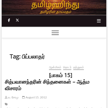
Skip
to
content
facebook
twitter
Tag:
பிப்பலாதர்
ஆன்மிகம்
தொடர்
தத்துவம்
[பாகம் 15]
சித்பவானந்தரின் சிந்தனைகள் – ஆத்ம
விசாரம்
வ. சோமு
August 15, 2012