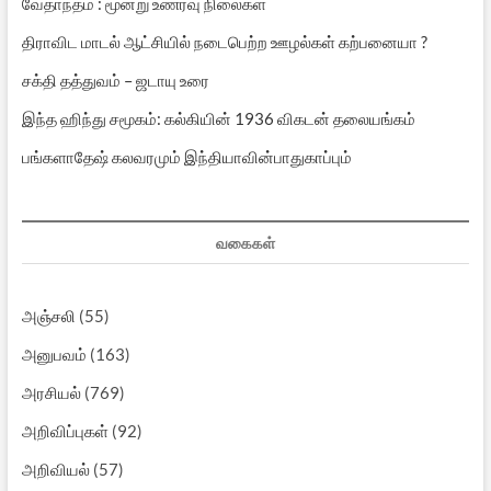
வேதாந்தம் : மூன்று உணர்வு நிலைகள்
திராவிட மாடல் ஆட்சியில் நடைபெற்ற ஊழல்கள் கற்பனையா ?
சக்தி தத்துவம் – ஜடாயு உரை
இந்த ஹிந்து சமூகம்: கல்கியின் 1936 விகடன் தலையங்கம்
பங்களாதேஷ் கலவரமும் இந்தியாவின்பாதுகாப்பும்
வகைகள்
அஞ்சலி
(55)
அனுபவம்
(163)
அரசியல்
(769)
அறிவிப்புகள்
(92)
அறிவியல்
(57)