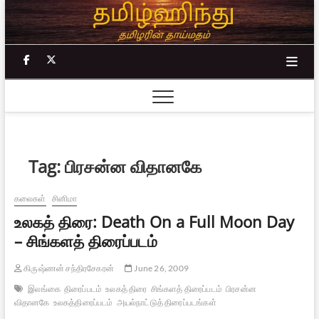
Skip
to
content
facebook
twitter
Tag:
பிரசன்ன விதானகே
கலைகள்
சினிமா
உலகத் திரை: Death On a Full Moon Day
– சிங்களத் திரைப்படம்
கிருஷ்ணன் சந்திரசேகரன்
June 26, 2009
இலங்கை
திரைப்படம்
உலகத் திரை
சிங்களத் திரைப்படம்
பிரசன்ன
விதானகே
உலகத்திரைப்படம்
அயல்நாட்டுத் திரைப்படங்கள்