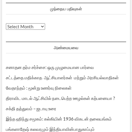
முந்தைய பதிவுகள்
முந்தைய
பதிவுகள்
அண்மையவை
சனாதன தர்ம சர்ச்சை: ஒரு முழுமையான பார்வை
சட்டத்தை மதிக்காத ஆட்சியாளர்கள் மற்றும் அரசியல்வாதிகள்
வேதாந்தம் : மூன்று உணர்வு நிலைகள்
திராவிட மாடல் ஆட்சியில் நடைபெற்ற ஊழல்கள் கற்பனையா ?
சக்தி தத்துவம் – ஜடாயு உரை
இந்த ஹிந்து சமூகம்: கல்கியின் 1936 விகடன் தலையங்கம்
பங்களாதேஷ் கலவரமும் இந்தியாவின்பாதுகாப்பும்