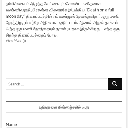
நம்பிக்கையும் ஆழ்ந்த வேட்கையும் கொண்ட மனிதனாக
வண்ணிஹாமி, பிரசன்ன விதனாகே இயக்கிய “Death on a full
moon day” திரைப்படத்தில் நம் கண்முன் தோன்றுகிறார். ஒரு மணி
நேரத்திற்கும் சற்றே அதிகமாக ஓடும் படம். ஆனால் அதன் தாக்கம்
அந்த ஒரு மணி நேரத்தையும் தாண்டியதாக இருக்கிறது – எந்த ஒரு
சிறந்த திரைப்படத்தைப் போல.
உலகத்
View More
திரை:
Death
On
a
Full
Moon
Day
Search
–
சிங்களத்
…
திரைப்படம்
பதிவுகளை மின்னஞ்சலில் பெற
Name