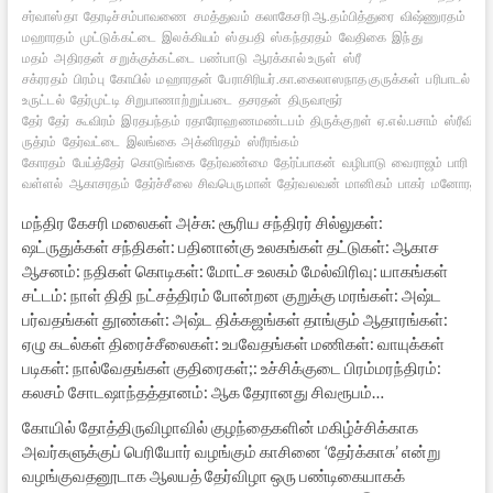
சர்வாஸ்தா
தேரடிச்சம்பாவணை
சமத்துவம்
கலாகேசரி ஆ.தம்பித்துரை
விஷ்ணுரதம்
பார்
மஹாரதம்
முட்டுக்கட்டை
இலக்கியம்
ஸ்தபதி
ஸ்கந்தரதம்
வேதிகை
இந்து
மதம்
அதிரதன்
சறுக்குக்கட்டை
பண்பாடு
ஆரக்கால் உருள்
ஸ்ரீ
சக்ரரதம்
பிரம்பு
கோயில்
மஹாரதன்
பேராசிரியர்.கா.கைலாஸநாத குருக்கள்
பரிபாடல்
கிட
உருட்டல்
தேர்முட்டி
சிறுபாணாற்றுப்படை
தசரதன்
திருவாரூர்
தேர்
தேர்
கூவிரம்
இரதபந்தம்
ரதாரோஹணமண்டபம்
திருக்குறள்
ஏ.எல்.பசாம்
ஸ்ரீவில்லி
ருத்ரம்
தேர்வட்டை
இலங்கை
அக்னிரதம்
ஸ்ரீரங்கம்
கோரதம்
பேய்த்தேர்
கொடுங்கை
தேர்வண்மை
தேர்ப்பாகன்
வழிபாடு
வைராஜம்
பாரி
வள்ளல்
ஆகாசரதம்
தேர்ச்சீலை
சிவபெருமான்
தேர்வலவன்
மானிகம்
பாகர்
மனோரதம்
மந்திர கேசரி மலைகள் அச்சு: சூரிய சந்திரர் சில்லுகள்:
ஷட்ருதுக்கள் சந்திகள்: பதினான்கு உலகங்கள் தட்டுகள்: ஆகாச
ஆசனம்: நதிகள் கொடிகள்: மோட்ச உலகம் மேல்விரிவு: யாகங்கள்
சட்டம்: நாள் திதி நட்சத்திரம் போன்றன குறுக்கு மரங்கள்: அஷ்ட
பர்வதங்கள் தூண்கள்: அஷ்ட திக்கஜங்கள் தாங்கும் ஆதாரங்கள்:
ஏழு கடல்கள் திரைச்சீலைகள்: உபவேதங்கள் மணிகள்: வாயுக்கள்
படிகள்: நால்வேதங்கள் குதிரைகள்;: உச்சிக்குடை பிரம்மரந்திரம்:
கலசம் சோடஷாந்தத்தானம்: ஆக தேரானது சிவரூபம்…
கோயில் தோத்திருவிழாவில் குழந்தைகளின் மகிழ்ச்சிக்காக
அவர்களுக்குப் பெரியோர் வழங்கும் காசினை ‘தேர்க்காசு’ என்று
வழங்குவதனூடாக ஆலயத் தேர்விழா ஒரு பண்டிகையாகக்