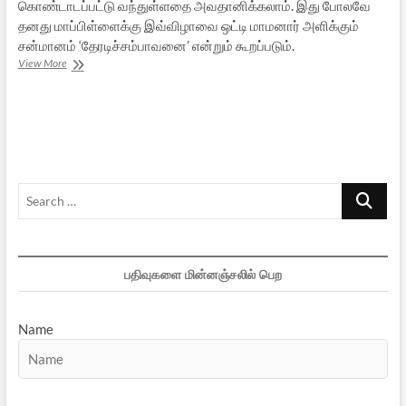
கொண்டாடப்பட்டு வந்துள்ளதை அவதானிக்கலாம். இது போலவே
தனது மாப்பிள்ளைக்கு இவ்விழாவை ஒட்டி மாமனார் அளிக்கும்
சன்மானம் ‘தேரடிச்சம்பாவனை’ என்றும் கூறப்படும்.
தேர்கள்:
View More
நமது
பண்பாட்டுப்
பெருமிதத்தின்
சின்னங்கள்
Search
…
பதிவுகளை மின்னஞ்சலில் பெற
Name