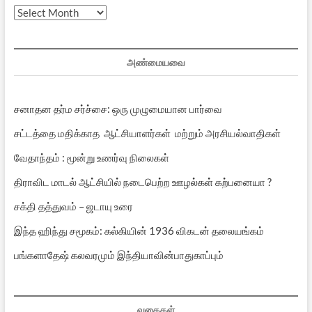
முந்தைய
பதிவுகள்
அண்மையவை
சனாதன தர்ம சர்ச்சை: ஒரு முழுமையான பார்வை
சட்டத்தை மதிக்காத ஆட்சியாளர்கள் மற்றும் அரசியல்வாதிகள்
வேதாந்தம் : மூன்று உணர்வு நிலைகள்
திராவிட மாடல் ஆட்சியில் நடைபெற்ற ஊழல்கள் கற்பனையா ?
சக்தி தத்துவம் – ஜடாயு உரை
இந்த ஹிந்து சமூகம்: கல்கியின் 1936 விகடன் தலையங்கம்
பங்களாதேஷ் கலவரமும் இந்தியாவின்பாதுகாப்பும்
வகைகள்